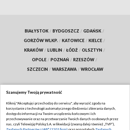
BIAŁYSTOK
/
BYDGOSZCZ
/
GDAŃSK
/
GORZÓW WLKP.
/
KATOWICE
/
KIELCE
/
KRAKÓW
/
LUBLIN
/
ŁÓDŹ
/
OLSZTYN
/
OPOLE
/
POZNAŃ
/
RZESZÓW
/
SZCZECIN
/
WARSZAWA
/
WROCŁAW
Szanujemy Twoją prywatność
Dołącz do nas:
Kliknij "Akceptuję i przechodzę do serwisu", aby wyrazić zgody na
korzystanie z technologii automatycznego śledzenia i zbierania danych,
TVP
dostęp do informacji na Twoim urządzeniu końcowym i ich
Abonament TVP
przechowywanie oraz na przetwarzanie Twoich danych osobowych przez
Regulamin TVP
nas, czyli Telewizję Polską S.A. w likwidacji (zwaną dalej również „TVP”),
Emisja w TVP
Zaufanych Partnerów z IAB* (1201 firm)
oraz pozostałych
Zaufanych
Polityka prywatności