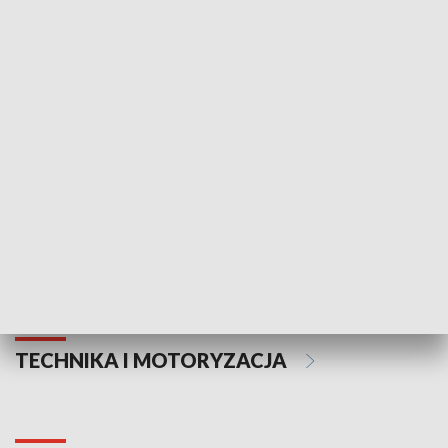
KULTURA I SZTUKA
Informator kulturalny
Drzwi do kult
TECHNIKA I MOTORYZACJA