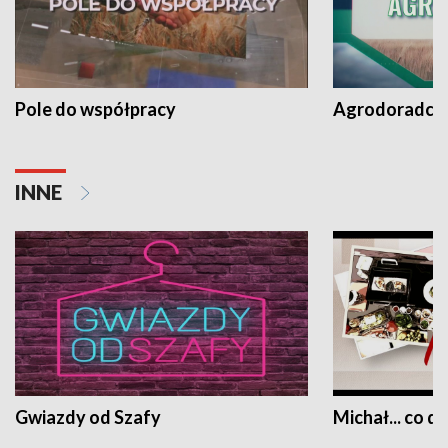
Pole do współpracy
Agrodoradcy 
INNE
Gwiazdy od Szafy
Michał... co dz