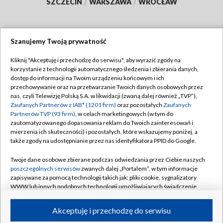
SZCZECIN
/
WARSZAWA
/
WROCŁAW
Szanujemy Twoją prywatność
Dołącz do nas:
Kliknij "Akceptuję i przechodzę do serwisu", aby wyrazić zgody na
korzystanie z technologii automatycznego śledzenia i zbierania danych,
TVP
dostęp do informacji na Twoim urządzeniu końcowym i ich
Abonament TVP
przechowywanie oraz na przetwarzanie Twoich danych osobowych przez
Regulamin TVP
nas, czyli Telewizję Polską S.A. w likwidacji (zwaną dalej również „TVP”),
Emisja w TVP
Zaufanych Partnerów z IAB* (1201 firm)
oraz pozostałych
Zaufanych
Polityka prywatności
Partnerów TVP (93 firm)
, w celach marketingowych (w tym do
Centrum informacji TVP
Moje zgody
zautomatyzowanego dopasowania reklam do Twoich zainteresowań i
mierzenia ich skuteczności) i pozostałych, które wskazujemy poniżej, a
Naziemna Telewizja Cyfrowa
Pomoc
także zgody na udostępnianie przez nas identyfikatora PPID do Google.
Sklep TVP
Biuro reklamy
Twoje dane osobowe zbierane podczas odwiedzania przez Ciebie naszych
Rada Programowa
poszczególnych serwisów
zwanych dalej „Portalem”, w tym informacje
Kontakt
zapisywane za pomocą technologii takich jak: pliki cookie, sygnalizatory
System NOS
WWW lub innych podobnych technologii umożliwiających świadczenie
dopasowanych i bezpiecznych usług, personalizację treści oraz reklam,
Informacje o nadawcy
Kanały
udostępnianie funkcji mediów społecznościowych oraz analizowanie
Akceptuję i przechodzę do serwisu
ruchu w Internecie.
Program dla prasy