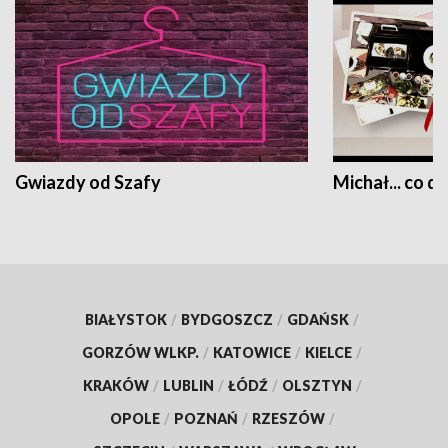
Gwiazdy od Szafy
Michał... co dz
BIAŁYSTOK
/
BYDGOSZCZ
/
GDAŃSK
/
GORZÓW WLKP.
/
KATOWICE
/
KIELCE
/
KRAKÓW
/
LUBLIN
/
ŁÓDŹ
/
OLSZTYN
/
OPOLE
/
POZNAŃ
/
RZESZÓW
/