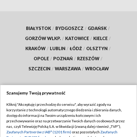
BIAŁYSTOK
/
BYDGOSZCZ
/
GDAŃSK
/
GORZÓW WLKP.
/
KATOWICE
/
KIELCE
/
KRAKÓW
/
LUBLIN
/
ŁÓDŹ
/
OLSZTYN
/
OPOLE
/
POZNAŃ
/
RZESZÓW
/
SZCZECIN
/
WARSZAWA
/
WROCŁAW
Szanujemy Twoją prywatność
Dołącz do nas:
Kliknij "Akceptuję i przechodzę do serwisu", aby wyrazić zgody na
korzystanie z technologii automatycznego śledzenia i zbierania danych,
TVP
dostęp do informacji na Twoim urządzeniu końcowym i ich
Abonament TVP
przechowywanie oraz na przetwarzanie Twoich danych osobowych przez
Regulamin TVP
nas, czyli Telewizję Polską S.A. w likwidacji (zwaną dalej również „TVP”),
Emisja w TVP
Zaufanych Partnerów z IAB* (1201 firm)
oraz pozostałych
Zaufanych
Polityka prywatności