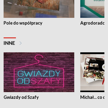
Pole do współpracy
Agrodoradcy 
INNE
Gwiazdy od Szafy
Michał... co dz