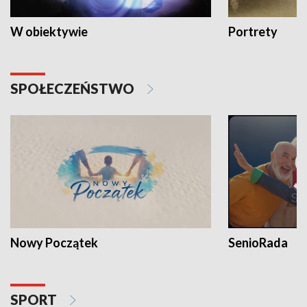
W obiektywie
Portrety
SPOŁECZEŃSTWO
Nowy Początek
SenioRada
SPORT