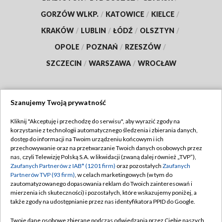
GORZÓW WLKP.
/
KATOWICE
/
KIELCE
/
KRAKÓW
/
LUBLIN
/
ŁÓDŹ
/
OLSZTYN
/
OPOLE
/
POZNAŃ
/
RZESZÓW
/
SZCZECIN
/
WARSZAWA
/
WROCŁAW
Szanujemy Twoją prywatność
Dołącz do nas:
Kliknij "Akceptuję i przechodzę do serwisu", aby wyrazić zgody na
korzystanie z technologii automatycznego śledzenia i zbierania danych,
TVP
dostęp do informacji na Twoim urządzeniu końcowym i ich
Abonament TVP
przechowywanie oraz na przetwarzanie Twoich danych osobowych przez
Regulamin TVP
nas, czyli Telewizję Polską S.A. w likwidacji (zwaną dalej również „TVP”),
Emisja w TVP
Polityka prywatności
Zaufanych Partnerów z IAB* (1201 firm)
oraz pozostałych
Zaufanych
Partnerów TVP (93 firm)
, w celach marketingowych (w tym do
Centrum informacji TVP
Moje zgody
zautomatyzowanego dopasowania reklam do Twoich zainteresowań i
mierzenia ich skuteczności) i pozostałych, które wskazujemy poniżej, a
Naziemna Telewizja Cyfrowa
Pomoc
także zgody na udostępnianie przez nas identyfikatora PPID do Google.
Sklep TVP
Biuro reklamy
Twoje dane osobowe zbierane podczas odwiedzania przez Ciebie naszych