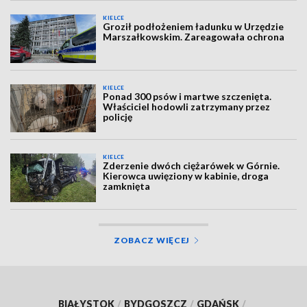
KIELCE
Groził podłożeniem ładunku w Urzędzie
Marszałkowskim. Zareagowała ochrona
KIELCE
Ponad 300 psów i martwe szczenięta.
Właściciel hodowli zatrzymany przez
policję
KIELCE
Zderzenie dwóch ciężarówek w Górnie.
Kierowca uwięziony w kabinie, droga
zamknięta
ZOBACZ WIĘCEJ
BIAŁYSTOK
/
BYDGOSZCZ
/
GDAŃSK
/