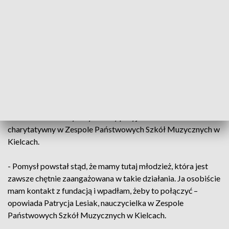
jest dobrze - stwierdziła Kamila Matla.
Teraz czas na spełnienie marzeń. Jedno z największych to
podróż do Disneylandu.
- Bardzo bym chciała pojechać, bo tam jest fajny taki park
rozrywki. Też lubię oglądać księżniczki Disneya – przyznaje
Hania Matla.
Pomóc może każdy - wystarczy przyjść na koncert
charytatywny w Zespole Państwowych Szkół Muzycznych w
Kielcach.
- Pomysł powstał stąd, że mamy tutaj młodzież, która jest
zawsze chętnie zaangażowana w takie działania. Ja osobiście
mam kontakt z fundacją i wpadłam, żeby to połączyć –
opowiada Patrycja Lesiak, nauczycielka w Zespole
Państwowych Szkół Muzycznych w Kielcach.