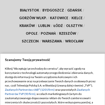
BIAŁYSTOK
/
BYDGOSZCZ
/
GDAŃSK
/
GORZÓW WLKP.
/
KATOWICE
/
KIELCE
/
KRAKÓW
/
LUBLIN
/
ŁÓDŹ
/
OLSZTYN
/
OPOLE
/
POZNAŃ
/
RZESZÓW
/
SZCZECIN
/
WARSZAWA
/
WROCŁAW
Szanujemy Twoją prywatność
Dołącz do nas:
Kliknij "Akceptuję i przechodzę do serwisu", aby wyrazić zgody na
korzystanie z technologii automatycznego śledzenia i zbierania danych,
TVP
dostęp do informacji na Twoim urządzeniu końcowym i ich
Abonament TVP
przechowywanie oraz na przetwarzanie Twoich danych osobowych przez
Regulamin TVP
nas, czyli Telewizję Polską S.A. w likwidacji (zwaną dalej również „TVP”),
Emisja w TVP
Polityka prywatności
Zaufanych Partnerów z IAB* (1201 firm)
oraz pozostałych
Zaufanych
Partnerów TVP (93 firm)
, w celach marketingowych (w tym do
Centrum informacji TVP
Moje zgody
zautomatyzowanego dopasowania reklam do Twoich zainteresowań i
mierzenia ich skuteczności) i pozostałych, które wskazujemy poniżej, a
Naziemna Telewizja Cyfrowa