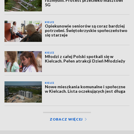
rozmyślili. Protest przeciwko masztowi
5G
KIELCE
Opiekunowie seniorów są coraz bardziej
potrzebni. Świętokrzyskie społeczeństwo
się starzeje
KIELCE
Młodzi z całej Polski spotkali się w
Kielcach. Pełen atrakcji Dzień Młodzieży
KIELCE
Nowe mieszkania komunalne i społeczne
w Kielcach. Lista oczekujących jest długa
ZOBACZ WIĘCEJ