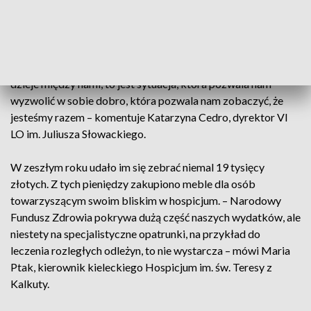
zaangażował się w to wydarzenie – dodaje Maria Trybek,
wiceprzewodnicząca samorządu szkolnego w VI LO w
Kielcach.
- Jest jeszcze druga płaszczyzna tej historii. To co się tu
dzieje między nami, to jest sytuacja, która pozwala nam
wyzwolić w sobie dobro, która pozwala nam zobaczyć, że
jesteśmy razem – komentuje Katarzyna Cedro, dyrektor VI
LO im. Juliusza Słowackiego.
W zeszłym roku udało im się zebrać niemal 19 tysięcy
złotych. Z tych pieniędzy zakupiono meble dla osób
towarzyszącym swoim bliskim w hospicjum. – Narodowy
Fundusz Zdrowia pokrywa dużą część naszych wydatków, ale
niestety na specjalistyczne opatrunki, na przykład do
leczenia rozległych odleżyn, to nie wystarcza – mówi Maria
Ptak, kierownik kieleckiego Hospicjum im. św. Teresy z
Kalkuty.