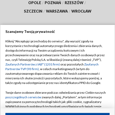
OPOLE
/
POZNAŃ
/
RZESZÓW
/
SZCZECIN
/
WARSZAWA
/
WROCŁAW
Szanujemy Twoją prywatność
Dołącz do nas:
Kliknij "Akceptuję i przechodzę do serwisu", aby wyrazić zgody na
korzystanie z technologii automatycznego śledzenia i zbierania danych,
TVP
dostęp do informacji na Twoim urządzeniu końcowym i ich
Abonament TVP
przechowywanie oraz na przetwarzanie Twoich danych osobowych przez
Regulamin TVP
nas, czyli Telewizję Polską S.A. w likwidacji (zwaną dalej również „TVP”),
Emisja w TVP
Polityka prywatności
Zaufanych Partnerów z IAB* (1201 firm)
oraz pozostałych
Zaufanych
Partnerów TVP (93 firm)
, w celach marketingowych (w tym do
Centrum informacji TVP
Moje zgody
zautomatyzowanego dopasowania reklam do Twoich zainteresowań i
mierzenia ich skuteczności) i pozostałych, które wskazujemy poniżej, a
Naziemna Telewizja Cyfrowa
Pomoc
także zgody na udostępnianie przez nas identyfikatora PPID do Google.
Sklep TVP
Biuro reklamy
Twoje dane osobowe zbierane podczas odwiedzania przez Ciebie naszych
Rada Programowa
Kontakt
poszczególnych serwisów
zwanych dalej „Portalem”, w tym informacje
zapisywane za pomocą technologii takich jak: pliki cookie, sygnalizatory
System NOS
WWW lub innych podobnych technologii umożliwiających świadczenie
dopasowanych i bezpiecznych usług, personalizację treści oraz reklam,
Informacje o nadawcy
Kanały