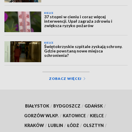
KIELCE
37 stopni w cieniu i coraz więcej
interwencji. Upał zagraża zdrowiu i
zwiększa ryzyko pożarów
KIELCE
Świętokrzyskie szpitale zyskają schrony.
Gdzie powstaną nowe miejsca
schronienia?
ZOBACZ WIĘCEJ
BIAŁYSTOK
/
BYDGOSZCZ
/
GDAŃSK
/
GORZÓW WLKP.
/
KATOWICE
/
KIELCE
/
KRAKÓW
/
LUBLIN
/
ŁÓDŹ
/
OLSZTYN
/