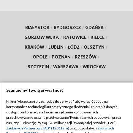
BIAŁYSTOK
/
BYDGOSZCZ
/
GDAŃSK
/
GORZÓW WLKP.
/
KATOWICE
/
KIELCE
/
KRAKÓW
/
LUBLIN
/
ŁÓDŹ
/
OLSZTYN
/
OPOLE
/
POZNAŃ
/
RZESZÓW
/
SZCZECIN
/
WARSZAWA
/
WROCŁAW
Szanujemy Twoją prywatność
Dołącz do nas:
Kliknij "Akceptuję i przechodzę do serwisu", aby wyrazić zgody na
korzystanie z technologii automatycznego śledzenia i zbierania danych,
TVP
dostęp do informacji na Twoim urządzeniu końcowym i ich
Abonament TVP
przechowywanie oraz na przetwarzanie Twoich danych osobowych przez
Regulamin TVP
nas, czyli Telewizję Polską S.A. w likwidacji (zwaną dalej również „TVP”),
Emisja w TVP
Zaufanych Partnerów z IAB* (1201 firm)
oraz pozostałych
Zaufanych
Polityka prywatności