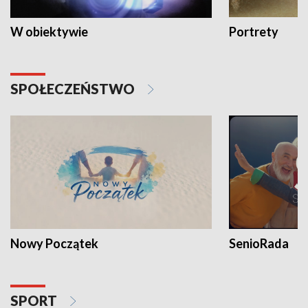
W obiektywie
Portrety
SPOŁECZEŃSTWO
Nowy Początek
SenioRada
SPORT