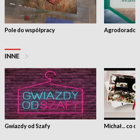
Pole do współpracy
Agrodoradcy 
INNE
Gwiazdy od Szafy
Michał... co dz