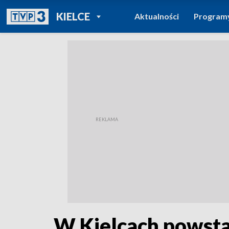
POWRÓT DO
KIELCE
Aktualności
Program
TVP REGIONY
W Kielcach powsta