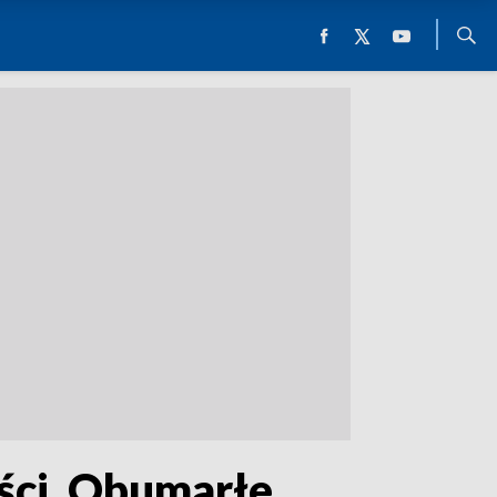
ści. Obumarłe