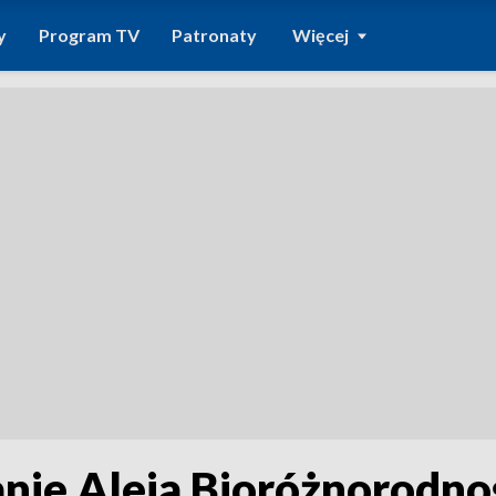
y
Program TV
Patronaty
Więcej
nie Aleja Bioróżnorodno