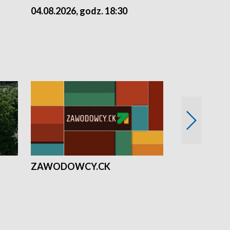
04.08.2026, godz. 18:30
03.08.2026, 
ZAWODOWCY.CK
Solidarni z U