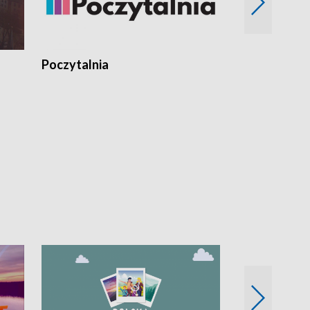
Poczytalnia
Koncerty TV