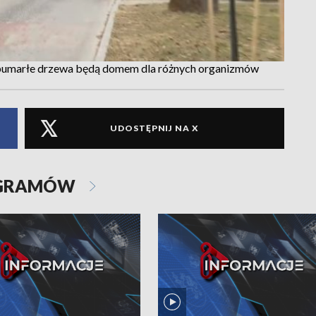
Obumarłe drzewa będą domem dla różnych organizmów
UDOSTĘPNIJ NA X
OGRAMÓW