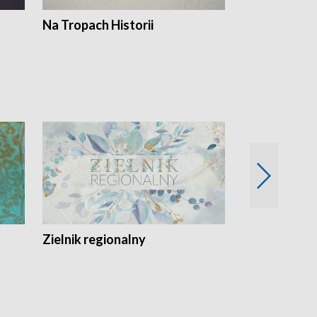
Na Tropach Historii
Szept ziemi
Zielnik regionalny
EkoLogiczni