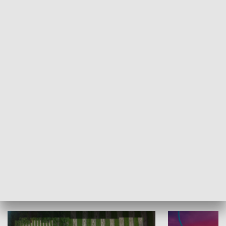
Informator kulturalny
Drzwi do kult
TECHNIKA I MOTORYZACJA
WYPOCZYNEK I REKREACJA