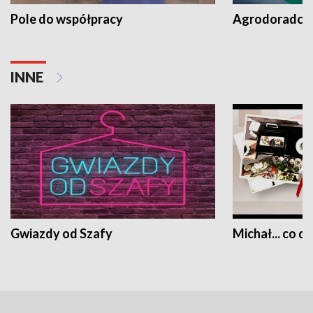
Pole do współpracy
Agrodoradcy 
INNE
Gwiazdy od Szafy
Michał... co dz