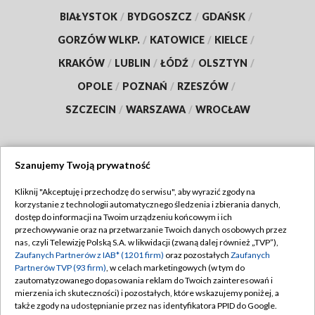
BIAŁYSTOK
/
BYDGOSZCZ
/
GDAŃSK
/
GORZÓW WLKP.
/
KATOWICE
/
KIELCE
/
KRAKÓW
/
LUBLIN
/
ŁÓDŹ
/
OLSZTYN
/
OPOLE
/
POZNAŃ
/
RZESZÓW
/
SZCZECIN
/
WARSZAWA
/
WROCŁAW
Szanujemy Twoją prywatność
Dołącz do nas:
Kliknij "Akceptuję i przechodzę do serwisu", aby wyrazić zgody na
korzystanie z technologii automatycznego śledzenia i zbierania danych,
TVP
dostęp do informacji na Twoim urządzeniu końcowym i ich
Abonament TVP
przechowywanie oraz na przetwarzanie Twoich danych osobowych przez
Regulamin TVP
nas, czyli Telewizję Polską S.A. w likwidacji (zwaną dalej również „TVP”),
Emisja w TVP
Zaufanych Partnerów z IAB* (1201 firm)
oraz pozostałych
Zaufanych
Polityka prywatności
Partnerów TVP (93 firm)
, w celach marketingowych (w tym do
Centrum informacji TVP
Moje zgody
zautomatyzowanego dopasowania reklam do Twoich zainteresowań i
mierzenia ich skuteczności) i pozostałych, które wskazujemy poniżej, a
Naziemna Telewizja Cyfrowa
Pomoc
także zgody na udostępnianie przez nas identyfikatora PPID do Google.