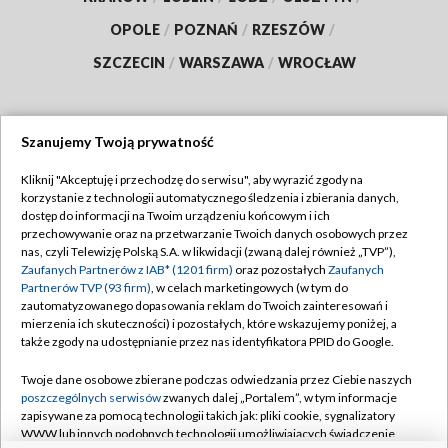
OPOLE
/
POZNAŃ
/
RZESZÓW
/
SZCZECIN
/
WARSZAWA
/
WROCŁAW
Szanujemy Twoją prywatność
Dołącz do nas:
Kliknij "Akceptuję i przechodzę do serwisu", aby wyrazić zgody na
korzystanie z technologii automatycznego śledzenia i zbierania danych,
TVP
dostęp do informacji na Twoim urządzeniu końcowym i ich
Abonament TVP
przechowywanie oraz na przetwarzanie Twoich danych osobowych przez
Regulamin TVP
nas, czyli Telewizję Polską S.A. w likwidacji (zwaną dalej również „TVP”),
Emisja w TVP
Polityka prywatności
Zaufanych Partnerów z IAB* (1201 firm)
oraz pozostałych
Zaufanych
Partnerów TVP (93 firm)
, w celach marketingowych (w tym do
Centrum informacji TVP
Moje zgody
zautomatyzowanego dopasowania reklam do Twoich zainteresowań i
mierzenia ich skuteczności) i pozostałych, które wskazujemy poniżej, a
Naziemna Telewizja Cyfrowa
Pomoc
także zgody na udostępnianie przez nas identyfikatora PPID do Google.
Sklep TVP
Biuro reklamy
Twoje dane osobowe zbierane podczas odwiedzania przez Ciebie naszych
Rada Programowa
Kontakt
poszczególnych serwisów
zwanych dalej „Portalem”, w tym informacje
zapisywane za pomocą technologii takich jak: pliki cookie, sygnalizatory
System NOS
WWW lub innych podobnych technologii umożliwiających świadczenie