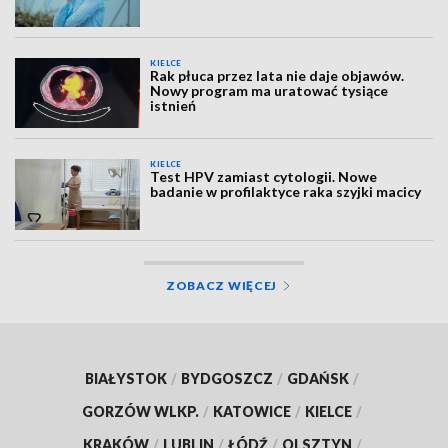
KIELCE
Rak płuca przez lata nie daje objawów.
Nowy program ma uratować tysiące
istnień
KIELCE
Test HPV zamiast cytologii. Nowe
badanie w profilaktyce raka szyjki macicy
ZOBACZ WIĘCEJ
BIAŁYSTOK
/
BYDGOSZCZ
/
GDAŃSK
/
GORZÓW WLKP.
/
KATOWICE
/
KIELCE
/
KRAKÓW
/
LUBLIN
/
ŁÓDŹ
/
OLSZTYN
/