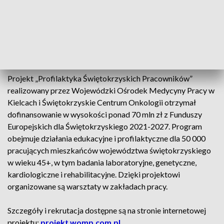
udziałowi w projekcie to:
* Badanie mutacji w genach BRCA1 i BRCA 2 metodą NGS.
* Badanie genetyczne w kierunku rodzinnej
hipercholesterolemii.
* Badanie genetyczne w kierunku zakrzepicy.
Projekt „Profilaktyka Świętokrzyskich Pracowników”
realizowany przez Wojewódzki Ośrodek Medycyny Pracy w
Kielcach i Świętokrzyskie Centrum Onkologii otrzymał
dofinansowanie w wysokości ponad 70 mln zł z Funduszy
Europejskich dla Świętokrzyskiego 2021-2027. Program
obejmuje działania edukacyjne i profilaktyczne dla 50 000
pracujących mieszkańców województwa świętokrzyskiego
w wieku 45+, w tym badania laboratoryjne, genetyczne,
kardiologiczne i rehabilitacyjne. Dzięki projektowi
organizowane są warsztaty w zakładach pracy.
Szczegóły i rekrutacja dostępne są na stronie internetowej
projektu:
projekt.womp.com.pl