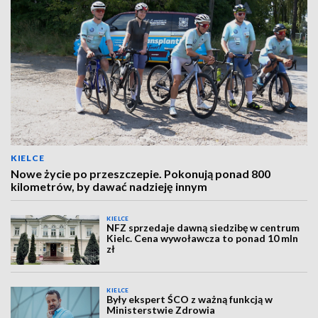
KIELCE
Nowe życie po przeszczepie. Pokonują ponad 800
kilometrów, by dawać nadzieję innym
KIELCE
NFZ sprzedaje dawną siedzibę w centrum
Kielc. Cena wywoławcza to ponad 10 mln
zł
KIELCE
Były ekspert ŚCO z ważną funkcją w
Ministerstwie Zdrowia