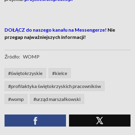
DOŁĄCZ do naszego kanału na Messengerze!
Nie
przegap najważniejszych informacji!
Źródło:
WOMP
#świętokrzyskie
#kielce
#profilaktyka świętokrzyskich pracowników
#womp
#urząd marszałkowski