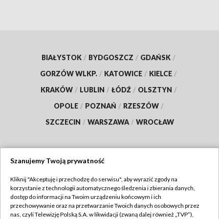
BIAŁYSTOK
/
BYDGOSZCZ
/
GDAŃSK
/
GORZÓW WLKP.
/
KATOWICE
/
KIELCE
/
KRAKÓW
/
LUBLIN
/
ŁÓDŹ
/
OLSZTYN
/
OPOLE
/
POZNAŃ
/
RZESZÓW
/
SZCZECIN
/
WARSZAWA
/
WROCŁAW
Szanujemy Twoją prywatność
Dołącz do nas:
Kliknij "Akceptuję i przechodzę do serwisu", aby wyrazić zgody na
korzystanie z technologii automatycznego śledzenia i zbierania danych,
TVP
dostęp do informacji na Twoim urządzeniu końcowym i ich
Abonament TVP
przechowywanie oraz na przetwarzanie Twoich danych osobowych przez
Regulamin TVP
nas, czyli Telewizję Polską S.A. w likwidacji (zwaną dalej również „TVP”),