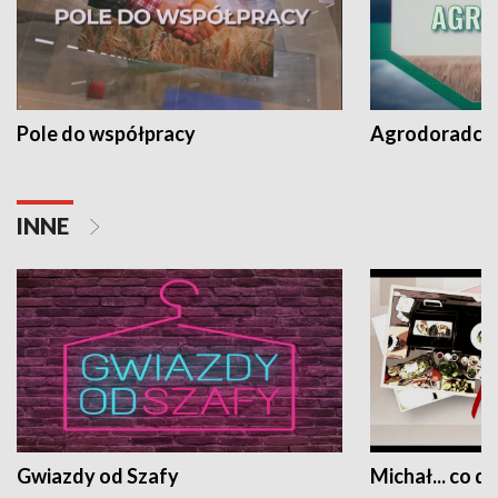
Pole do współpracy
Agrodoradcy 
INNE
Gwiazdy od Szafy
Michał... co dz