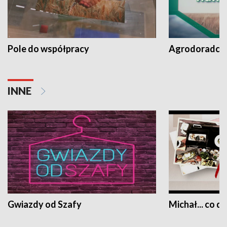
Pole do współpracy
Agrodoradcy 
INNE
Gwiazdy od Szafy
Michał... co dz