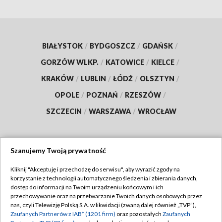
BIAŁYSTOK
/
BYDGOSZCZ
/
GDAŃSK
/
GORZÓW WLKP.
/
KATOWICE
/
KIELCE
/
KRAKÓW
/
LUBLIN
/
ŁÓDŹ
/
OLSZTYN
/
OPOLE
/
POZNAŃ
/
RZESZÓW
/
SZCZECIN
/
WARSZAWA
/
WROCŁAW
Szanujemy Twoją prywatność
Dołącz do nas:
Kliknij "Akceptuję i przechodzę do serwisu", aby wyrazić zgody na
korzystanie z technologii automatycznego śledzenia i zbierania danych,
TVP
dostęp do informacji na Twoim urządzeniu końcowym i ich
Abonament TVP
przechowywanie oraz na przetwarzanie Twoich danych osobowych przez
Regulamin TVP
nas, czyli Telewizję Polską S.A. w likwidacji (zwaną dalej również „TVP”),
Emisja w TVP
Zaufanych Partnerów z IAB* (1201 firm)
oraz pozostałych
Zaufanych
Polityka prywatności