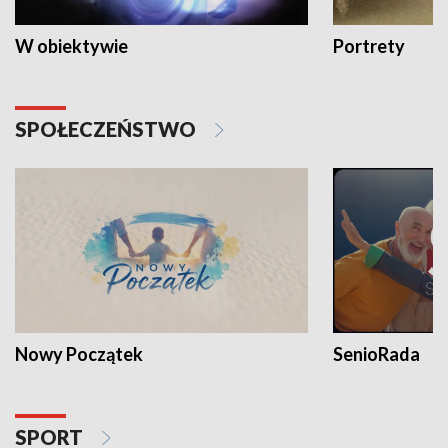
W obiektywie
Portrety
SPOŁECZEŃSTWO
Nowy Początek
SenioRada
SPORT