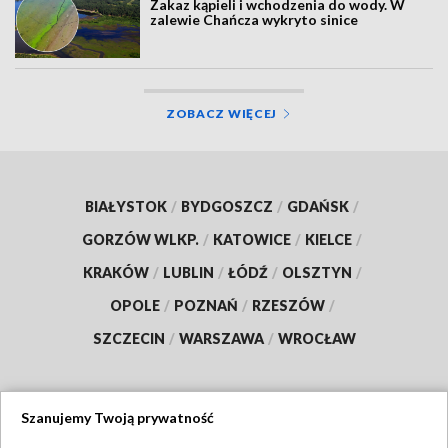
Zakaz kąpieli i wchodzenia do wody. W
zalewie Chańcza wykryto sinice
ZOBACZ WIĘCEJ
BIAŁYSTOK
/
BYDGOSZCZ
/
GDAŃSK
/
GORZÓW WLKP.
/
KATOWICE
/
KIELCE
/
KRAKÓW
/
LUBLIN
/
ŁÓDŹ
/
OLSZTYN
/
OPOLE
/
POZNAŃ
/
RZESZÓW
/
SZCZECIN
/
WARSZAWA
/
WROCŁAW
Szanujemy Twoją prywatność
Dołącz do nas: