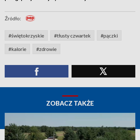
Źródło:
#świętokrzyskie
#tłusty czwartek
#pączki
#kalorie
#zdrowie
ZOBACZ TAKŻE