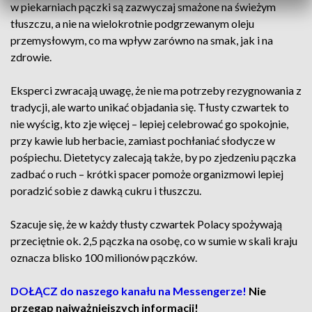
w piekarniach pączki są zazwyczaj smażone na świeżym
tłuszczu, a nie na wielokrotnie podgrzewanym oleju
przemysłowym, co ma wpływ zarówno na smak, jak i na
zdrowie.
Eksperci zwracają uwagę, że nie ma potrzeby rezygnowania z
tradycji, ale warto unikać objadania się. Tłusty czwartek to
nie wyścig, kto zje więcej – lepiej celebrować go spokojnie,
przy kawie lub herbacie, zamiast pochłaniać słodycze w
pośpiechu. Dietetycy zalecają także, by po zjedzeniu pączka
zadbać o ruch – krótki spacer pomoże organizmowi lepiej
poradzić sobie z dawką cukru i tłuszczu.
Szacuje się, że w każdy tłusty czwartek Polacy spożywają
przeciętnie ok. 2,5 pączka na osobę, co w sumie w skali kraju
oznacza blisko 100 milionów pączków.
DOŁĄCZ do naszego kanału na Messengerze!
Nie
przegap najważniejszych informacji!