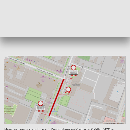
zaopatrzenia, służb miejskich oraz dojazdu do posesji przy ul.
Żeromskiego 13, 14, i 16.
DOŁĄCZ do naszego kanału na Messengerze!
Nie
przegap najważniejszych informacji!
Nowa organizacja ruchu na ul. Żeromskiego w Kielcach (Źródło: MZD w