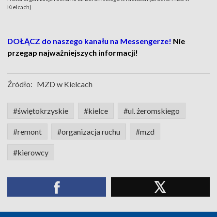
Kielcach)
DOŁĄCZ do naszego kanału na Messengerze!
Nie
przegap najważniejszych informacji!
Źródło:
MZD w Kielcach
#świętokrzyskie
#kielce
#ul. żeromskiego
#remont
#organizacja ruchu
#mzd
#kierowcy