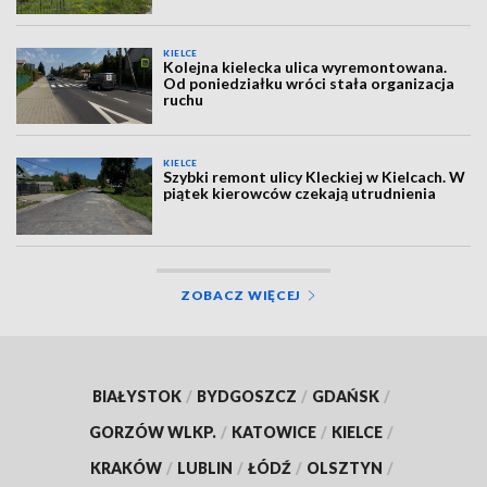
KIELCE
Kolejna kielecka ulica wyremontowana.
Od poniedziałku wróci stała organizacja
ruchu
KIELCE
Szybki remont ulicy Kleckiej w Kielcach. W
piątek kierowców czekają utrudnienia
ZOBACZ WIĘCEJ
BIAŁYSTOK
/
BYDGOSZCZ
/
GDAŃSK
/
GORZÓW WLKP.
/
KATOWICE
/
KIELCE
/
KRAKÓW
/
LUBLIN
/
ŁÓDŹ
/
OLSZTYN
/