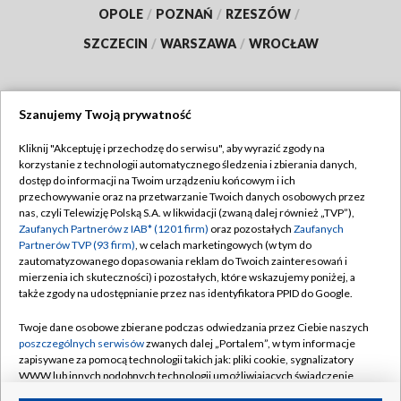
OPOLE
/
POZNAŃ
/
RZESZÓW
/
SZCZECIN
/
WARSZAWA
/
WROCŁAW
Szanujemy Twoją prywatność
Dołącz do nas:
Kliknij "Akceptuję i przechodzę do serwisu", aby wyrazić zgody na
korzystanie z technologii automatycznego śledzenia i zbierania danych,
TVP
dostęp do informacji na Twoim urządzeniu końcowym i ich
Abonament TVP
przechowywanie oraz na przetwarzanie Twoich danych osobowych przez
Regulamin TVP
nas, czyli Telewizję Polską S.A. w likwidacji (zwaną dalej również „TVP”),
Emisja w TVP
Polityka prywatności
Zaufanych Partnerów z IAB* (1201 firm)
oraz pozostałych
Zaufanych
Partnerów TVP (93 firm)
, w celach marketingowych (w tym do
Centrum informacji TVP
Moje zgody
zautomatyzowanego dopasowania reklam do Twoich zainteresowań i
mierzenia ich skuteczności) i pozostałych, które wskazujemy poniżej, a
Naziemna Telewizja Cyfrowa
Pomoc
także zgody na udostępnianie przez nas identyfikatora PPID do Google.
Sklep TVP
Biuro reklamy
Twoje dane osobowe zbierane podczas odwiedzania przez Ciebie naszych
Rada Programowa
Kontakt
poszczególnych serwisów
zwanych dalej „Portalem”, w tym informacje
zapisywane za pomocą technologii takich jak: pliki cookie, sygnalizatory
System NOS
WWW lub innych podobnych technologii umożliwiających świadczenie
dopasowanych i bezpiecznych usług, personalizację treści oraz reklam,
Informacje o nadawcy