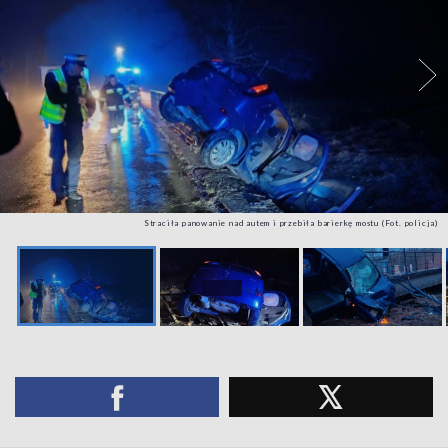
Straciła panowanie nad autem i przebiła barierkę mostu (Fot. policja)