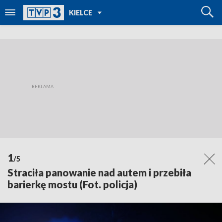
POWRÓT DO
KIELCE
TVP REGIONY
1
/5
Straciła panowanie nad autem i przebiła
barierkę mostu (Fot. policja)