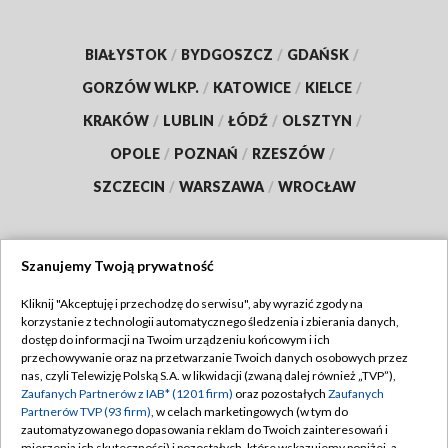
BIAŁYSTOK
/
BYDGOSZCZ
/
GDAŃSK
/
GORZÓW WLKP.
/
KATOWICE
/
KIELCE
/
KRAKÓW
/
LUBLIN
/
ŁÓDŹ
/
OLSZTYN
/
OPOLE
/
POZNAŃ
/
RZESZÓW
/
SZCZECIN
/
WARSZAWA
/
WROCŁAW
Szanujemy Twoją prywatność
Dołącz do nas:
Kliknij "Akceptuję i przechodzę do serwisu", aby wyrazić zgody na
korzystanie z technologii automatycznego śledzenia i zbierania danych,
TVP
dostęp do informacji na Twoim urządzeniu końcowym i ich
Abonament TVP
przechowywanie oraz na przetwarzanie Twoich danych osobowych przez
Regulamin TVP
nas, czyli Telewizję Polską S.A. w likwidacji (zwaną dalej również „TVP”),
Emisja w TVP
Polityka prywatności
Zaufanych Partnerów z IAB* (1201 firm)
oraz pozostałych
Zaufanych
Partnerów TVP (93 firm)
, w celach marketingowych (w tym do
Centrum informacji TVP
Moje zgody
zautomatyzowanego dopasowania reklam do Twoich zainteresowań i
mierzenia ich skuteczności) i pozostałych, które wskazujemy poniżej, a