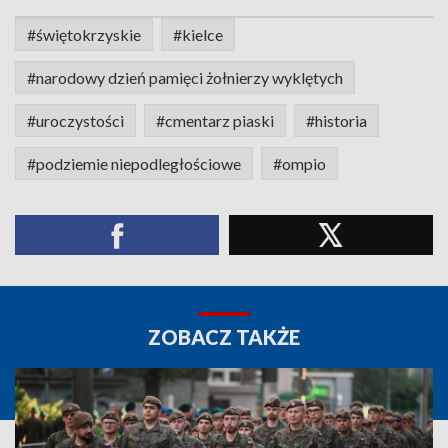
#świętokrzyskie
#kielce
#narodowy dzień pamięci żołnierzy wyklętych
#uroczystości
#cmentarz piaski
#historia
#podziemie niepodległościowe
#ompio
ZOBACZ TAKŻE