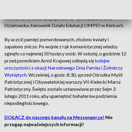
właśnie tutaj, na tym cmentarzu, zakopywano szczątki osób,
które zostały zamordowane w kieleckim więzieniu. Do dziś
nie wiemy, ile osób tutaj spoczywa – powiedziała Ewa
Działowska, kierownik Działu Edukacji OMPiO w Kielcach.
By uczcić pamięć pomordowanych, złożono kwiaty i
zapalono znicze. Po wojnie z rąk komunistycznej władzy
zginęło co najmniej 50 tysięcy osób. W sobotę, o godzinie 12
przed pomnikiem Armii Krajowej odbędą się
kolejne
uroczystości z okazji Narodowego Dnia Pamięci Żołnierzy
Wyklętych
. Wcześniej, o godz. 8:30, sprzed Ośrodka Myśli
Patriotycznej i Obywatelskiej wyruszy VII Kielecki Marsz
Patriotyczny. Święto zostało ustanowione przez Sejm 3
lutego 2011 roku, aby upamiętnić bohaterów podziemia
niepodległościowego.
DOŁĄCZ do naszego kanału na Messengerze!
Nie
przegap najważniejszych informacji!