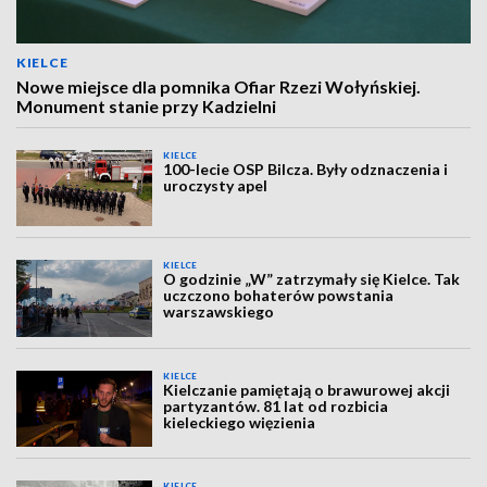
KIELCE
Nowe miejsce dla pomnika Ofiar Rzezi Wołyńskiej.
Monument stanie przy Kadzielni
KIELCE
100-lecie OSP Bilcza. Były odznaczenia i
uroczysty apel
KIELCE
O godzinie „W” zatrzymały się Kielce. Tak
uczczono bohaterów powstania
warszawskiego
KIELCE
Kielczanie pamiętają o brawurowej akcji
partyzantów. 81 lat od rozbicia
kieleckiego więzienia
KIELCE