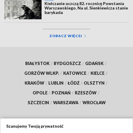
Kielczanie uczczą 82. rocznicę Powstania
Warszawskiego. Na ul. Sienkiewicza stanie
barykada
ZOBACZ WIĘCEJ
BIAŁYSTOK
/
BYDGOSZCZ
/
GDAŃSK
/
GORZÓW WLKP.
/
KATOWICE
/
KIELCE
/
KRAKÓW
/
LUBLIN
/
ŁÓDŹ
/
OLSZTYN
/
OPOLE
/
POZNAŃ
/
RZESZÓW
/
SZCZECIN
/
WARSZAWA
/
WROCŁAW
Szanujemy Twoją prywatność
Dołącz do nas: