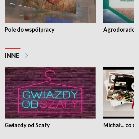
Pole do współpracy
Agrodoradcy 
INNE
Gwiazdy od Szafy
Michał... co dz