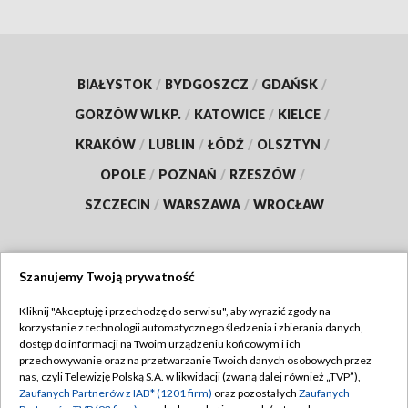
BIAŁYSTOK
/
BYDGOSZCZ
/
GDAŃSK
/
GORZÓW WLKP.
/
KATOWICE
/
KIELCE
/
KRAKÓW
/
LUBLIN
/
ŁÓDŹ
/
OLSZTYN
/
OPOLE
/
POZNAŃ
/
RZESZÓW
/
SZCZECIN
/
WARSZAWA
/
WROCŁAW
Szanujemy Twoją prywatność
Dołącz do nas:
Kliknij "Akceptuję i przechodzę do serwisu", aby wyrazić zgody na
korzystanie z technologii automatycznego śledzenia i zbierania danych,
TVP
dostęp do informacji na Twoim urządzeniu końcowym i ich
Abonament TVP
przechowywanie oraz na przetwarzanie Twoich danych osobowych przez
Regulamin TVP
nas, czyli Telewizję Polską S.A. w likwidacji (zwaną dalej również „TVP”),
Emisja w TVP
Zaufanych Partnerów z IAB* (1201 firm)
oraz pozostałych
Zaufanych
Polityka prywatności