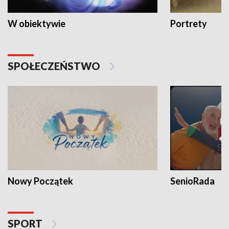
W obiektywie
Portrety
SPOŁECZEŃSTWO
Nowy Początek
SenioRada
SPORT