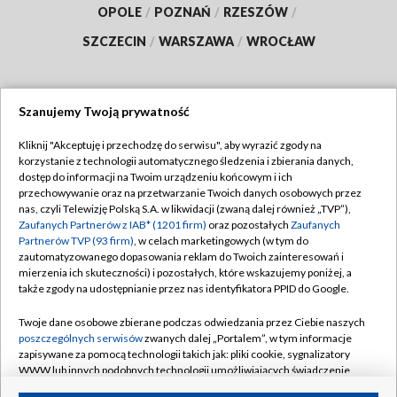
OPOLE
/
POZNAŃ
/
RZESZÓW
/
SZCZECIN
/
WARSZAWA
/
WROCŁAW
Szanujemy Twoją prywatność
Dołącz do nas:
Kliknij "Akceptuję i przechodzę do serwisu", aby wyrazić zgody na
korzystanie z technologii automatycznego śledzenia i zbierania danych,
TVP
dostęp do informacji na Twoim urządzeniu końcowym i ich
Abonament TVP
przechowywanie oraz na przetwarzanie Twoich danych osobowych przez
Regulamin TVP
nas, czyli Telewizję Polską S.A. w likwidacji (zwaną dalej również „TVP”),
Emisja w TVP
Polityka prywatności
Zaufanych Partnerów z IAB* (1201 firm)
oraz pozostałych
Zaufanych
Partnerów TVP (93 firm)
, w celach marketingowych (w tym do
Centrum informacji TVP
Moje zgody
zautomatyzowanego dopasowania reklam do Twoich zainteresowań i
mierzenia ich skuteczności) i pozostałych, które wskazujemy poniżej, a
Naziemna Telewizja Cyfrowa
Pomoc
także zgody na udostępnianie przez nas identyfikatora PPID do Google.
Sklep TVP
Biuro reklamy
Twoje dane osobowe zbierane podczas odwiedzania przez Ciebie naszych
Rada Programowa
Kontakt
poszczególnych serwisów
zwanych dalej „Portalem”, w tym informacje
zapisywane za pomocą technologii takich jak: pliki cookie, sygnalizatory
System NOS
WWW lub innych podobnych technologii umożliwiających świadczenie
dopasowanych i bezpiecznych usług, personalizację treści oraz reklam,
Informacje o nadawcy
Kanały