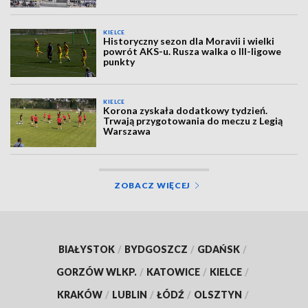
KIELCE
Historyczny sezon dla Moravii i wielki
powrót AKS-u. Rusza walka o III-ligowe
punkty
KIELCE
Korona zyskała dodatkowy tydzień.
Trwają przygotowania do meczu z Legią
Warszawa
ZOBACZ WIĘCEJ
BIAŁYSTOK
/
BYDGOSZCZ
/
GDAŃSK
/
GORZÓW WLKP.
/
KATOWICE
/
KIELCE
/
KRAKÓW
/
LUBLIN
/
ŁÓDŹ
/
OLSZTYN
/