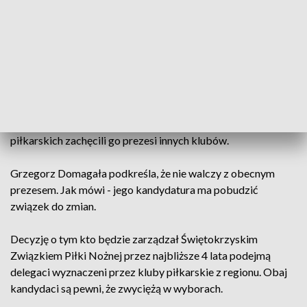
której piłka - nie tylko w regionie - diametralnie się zmieniła.
Malinowski wciąż jeszcze ma energię i pomysły, dlatego
postanowił powalczyć o 7 z rzędu kadencję.
Jego rywalem w sobotnich wyborach będzie Grzegorz
Domagała. Prezes Sparty Kazimierza Wielka. Klub z
południa regionu pod ręką Domagały zaliczył wyraźny
rozwój. Do kandydowania na szefa świętokrzyskich struktur
piłkarskich zachęcili go prezesi innych klubów.
Grzegorz Domagała podkreśla, że nie walczy z obecnym
prezesem. Jak mówi - jego kandydatura ma pobudzić
związek do zmian.
Decyzję o tym kto będzie zarządzał Świętokrzyskim
Związkiem Piłki Nożnej przez najbliższe 4 lata podejmą
delegaci wyznaczeni przez kluby piłkarskie z regionu. Obaj
kandydaci są pewni, że zwyciężą w wyborach.