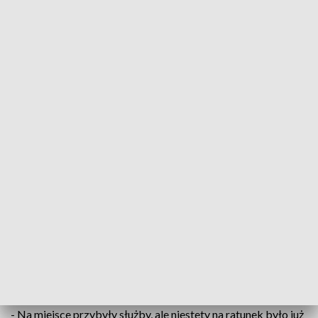
Morderstwo w gminie Górno? Znaleziono ciało kobiety
Czy w nocy z piątku na sobotę w gminie Górno
doszło do morderstwa kobiety? Szczegółowo
ustalają to śledczy. W sprawie policjanci zatrzymali
70-letniego mężczyznę.
Niepokojące wezwanie policjanci dostali w sobotę po
godzinie 4. W jednym z domów
w gminie Górno
znaleziono
nieprzytomną kobietę.
- Na miejsce przybyły służby, ale niestety na ratunek było już