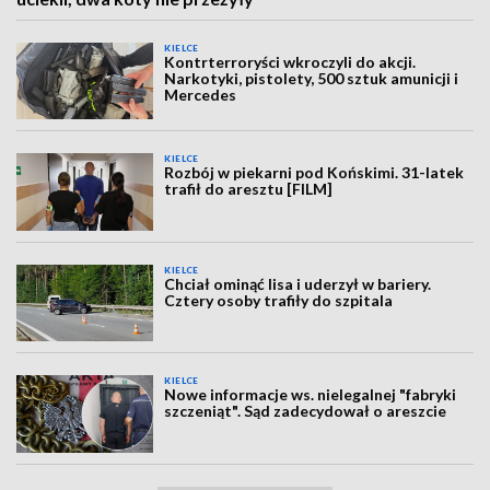
KIELCE
Kontrterroryści wkroczyli do akcji.
Narkotyki, pistolety, 500 sztuk amunicji i
Mercedes
KIELCE
Rozbój w piekarni pod Końskimi. 31-latek
trafił do aresztu [FILM]
KIELCE
Chciał ominąć lisa i uderzył w bariery.
Cztery osoby trafiły do szpitala
KIELCE
Nowe informacje ws. nielegalnej "fabryki
szczeniąt". Sąd zadecydował o areszcie