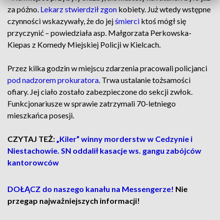
za późno.
Lekarz stwierdził zgon
kobiety. Już wtedy wstępne
czynności wskazywały, że do jej
śmierci
ktoś mógł się
przyczynić – powiedziała asp. Małgorzata Perkowska-
Kiepas z Komedy Miejskiej Policji w Kielcach.
Przez kilka godzin w miejscu zdarzenia pracowali policjanci
pod nadzorem prokuratora
. Trwa ustalanie tożsamości
ofiary. Jej ciało zostało zabezpieczone do sekcji zwłok.
Funkcjonariusze w sprawie zatrzymali 70-letniego
mieszkańca posesji.
CZYTAJ TEŻ:
„Kiler” winny morderstw w Cedzynie i
Niestachowie. SN oddalił kasacje ws. gangu zabójców
kantorowców
DOŁĄCZ do naszego kanału na Messengerze!
Nie
przegap najważniejszych informacji!