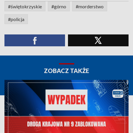
#świętokrzyskie
#górno
#morderstwo
#policja
ZOBACZ TAKŻE