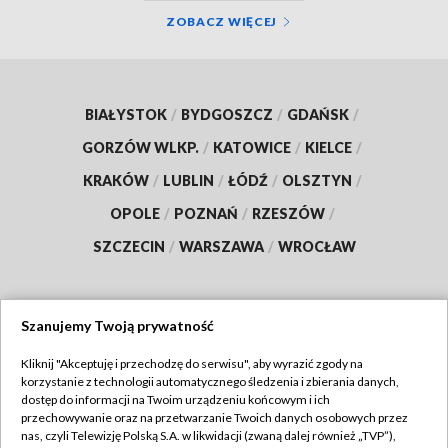
ZOBACZ WIĘCEJ
BIAŁYSTOK
/
BYDGOSZCZ
/
GDAŃSK
/
GORZÓW WLKP.
/
KATOWICE
/
KIELCE
/
KRAKÓW
/
LUBLIN
/
ŁÓDŹ
/
OLSZTYN
/
OPOLE
/
POZNAŃ
/
RZESZÓW
/
SZCZECIN
/
WARSZAWA
/
WROCŁAW
Szanujemy Twoją prywatność
Dołącz do nas:
Kliknij "Akceptuję i przechodzę do serwisu", aby wyrazić zgody na
korzystanie z technologii automatycznego śledzenia i zbierania danych,
TVP
dostęp do informacji na Twoim urządzeniu końcowym i ich
Abonament TVP
przechowywanie oraz na przetwarzanie Twoich danych osobowych przez
Regulamin TVP
nas, czyli Telewizję Polską S.A. w likwidacji (zwaną dalej również „TVP”),