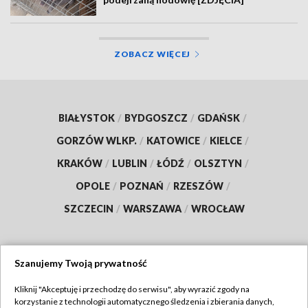
ZOBACZ WIĘCEJ
BIAŁYSTOK
/
BYDGOSZCZ
/
GDAŃSK
/
GORZÓW WLKP.
/
KATOWICE
/
KIELCE
/
KRAKÓW
/
LUBLIN
/
ŁÓDŹ
/
OLSZTYN
/
OPOLE
/
POZNAŃ
/
RZESZÓW
/
SZCZECIN
/
WARSZAWA
/
WROCŁAW
Szanujemy Twoją prywatność
Dołącz do nas:
Kliknij "Akceptuję i przechodzę do serwisu", aby wyrazić zgody na
korzystanie z technologii automatycznego śledzenia i zbierania danych,
TVP