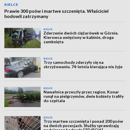
KIELCE
Prawie 300 psów i martwe szczenięta. Właściciel
hodowli zatrzymany
KIELCE
Zderzenie dwóch ciężarówek w Górnie.
Kierowca uwięziony w kabinie, droga
zamknięta
KIELCE
Trzy samochody zderzyły się na
skrzyżowaniu. 74-letnia kierująca nie żyje
KIELCE
Nawałnice przeszły przez region. Konar
runął na pielgrzymów, dwie kobiety trafiły
do szpitala
KIELCE
Trzy martwe szczenięta i ponad 200 psów
na dwóch posesjach. Służby sprawdzają
podejrzaną hodowlę [ZDJĘCIA]