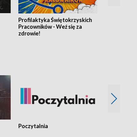
Profilaktyka Świętokrzyskich
Misja: Pacjen
Pracowników - Weź się za
zdrowie!
Poczytalnia
Koncerty TV