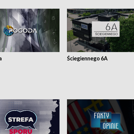
a
Ściegiennego 6A