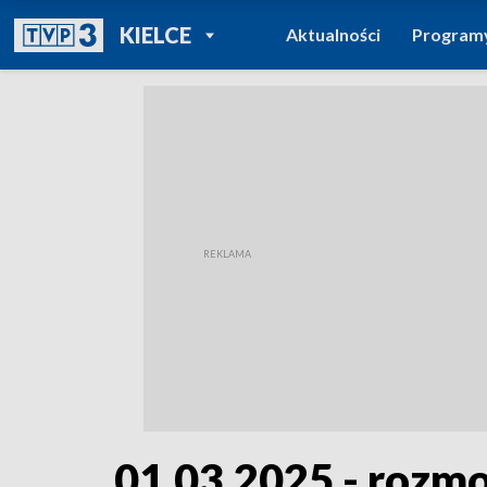
POWRÓT DO
KIELCE
Aktualności
Program
TVP REGIONY
01.03.2025 - rozm