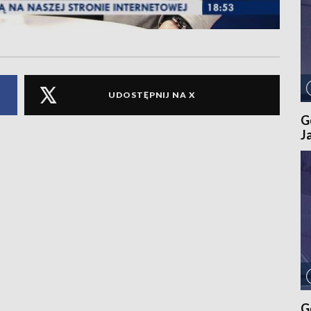
UDOSTĘPNIJ NA X
G
J
G