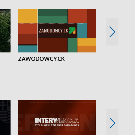
ZAWODOWCY.CK
Solidarni z U