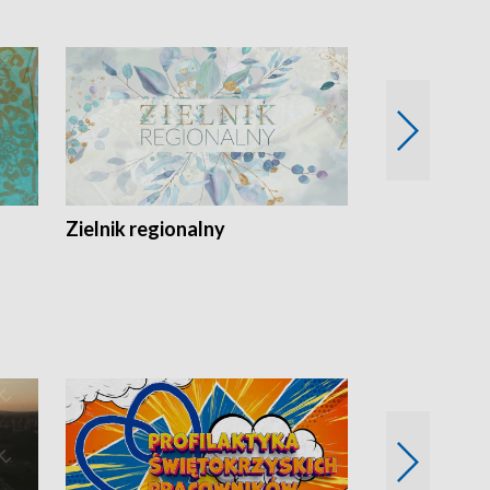
Zielnik regionalny
EkoLogiczni