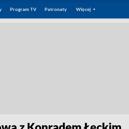
y
Program TV
Patronaty
Więcej
owa z Konradem Łęckim