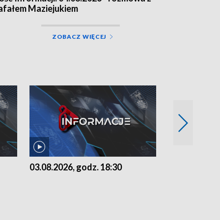
afałem Maziejukiem
ZOBACZ WIĘCEJ
03.08.2026, godz. 18:30
02.08.2026, 