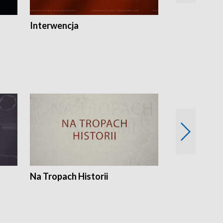
Interwencja
Fakty i Opin
Na Tropach Historii
Szept ziemi