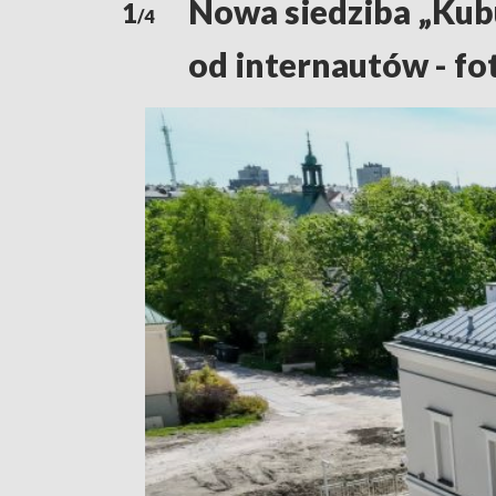
Nowa siedziba „Kub
1
/4
od internautów - fot