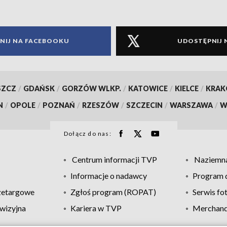
NIJ NA FACEBOOKU
UDOSTĘPNIJ 
SZCZ
/
GDAŃSK
/
GORZÓW WLKP.
/
KATOWICE
/
KIELCE
/
KRA
N
/
OPOLE
/
POZNAŃ
/
RZESZÓW
/
SZCZECIN
/
WARSZAWA
/
W
Dołącz do nas:
Centrum informacji TVP
Naziemna
Informacje o nadawcy
Program d
zetargowe
Zgłoś program (ROPAT)
Serwis fo
wizyjna
Kariera w TVP
Merchandi