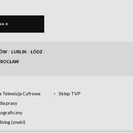
NA X
KÓW
/
LUBLIN
/
ŁÓDŹ
/
ROCŁAW
 Telewizja Cyfrowa
Sklep TVP
la prasy
tograficzny
sing (znaki)