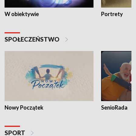
W obiektywie
Portrety
SPOŁECZEŃSTWO
Nowy Początek
SenioRada
SPORT