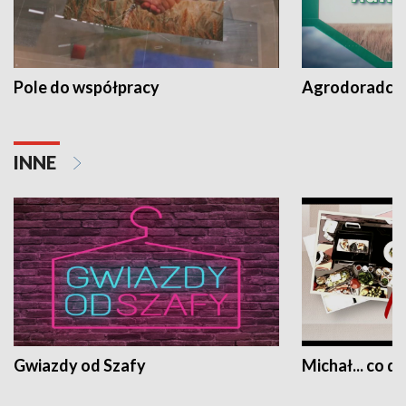
Pole do współpracy
Agrodoradcy 
INNE
Gwiazdy od Szafy
Michał... co dz