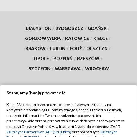
BIAŁYSTOK
/
BYDGOSZCZ
/
GDAŃSK
/
GORZÓW WLKP.
/
KATOWICE
/
KIELCE
/
KRAKÓW
/
LUBLIN
/
ŁÓDŹ
/
OLSZTYN
/
OPOLE
/
POZNAŃ
/
RZESZÓW
/
SZCZECIN
/
WARSZAWA
/
WROCŁAW
Szanujemy Twoją prywatność
Dołącz do nas:
Kliknij "Akceptuję i przechodzę do serwisu", aby wyrazić zgody na
korzystanie z technologii automatycznego śledzenia i zbierania danych,
TVP
dostęp do informacji na Twoim urządzeniu końcowym i ich
Abonament TVP
przechowywanie oraz na przetwarzanie Twoich danych osobowych przez
Regulamin TVP
nas, czyli Telewizję Polską S.A. w likwidacji (zwaną dalej również „TVP”),
Emisja w TVP
Zaufanych Partnerów z IAB* (1201 firm)
oraz pozostałych
Zaufanych
Polityka prywatności