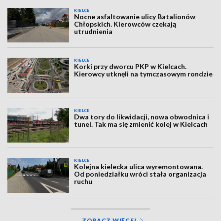
KIELCE
Nocne asfaltowanie ulicy Batalionów
Chłopskich. Kierowców czekają
utrudnienia
KIELCE
Korki przy dworcu PKP w Kielcach.
Kierowcy utknęli na tymczasowym rondzie
KIELCE
Dwa tory do likwidacji, nowa obwodnica i
tunel. Tak ma się zmienić kolej w Kielcach
KIELCE
Kolejna kielecka ulica wyremontowana.
Od poniedziałku wróci stała organizacja
ruchu
ZOBACZ WIĘCEJ