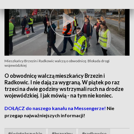
Mieszkańcy Brzezin i Radkowic walczą o obwodnicę. Blokada drogi
wojewódzkiej
O obwodnicę walczą mieszkańcy Brzezin i
Radkowic. I nie dają za wygraną. W piątek po raz
trzeci na dwie godziny wstrzymali ruch na drodze
wojewódzkiej. I jak mówią - na tym nie koniec.
DOŁĄCZ do naszego kanału na Messengerze!
Nie
przegap najważniejszych informacji!
#świętokrzyskie
#brzeziny
#radkowice