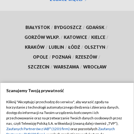
BIAŁYSTOK
/
BYDGOSZCZ
/
GDAŃSK
/
GORZÓW WLKP.
/
KATOWICE
/
KIELCE
/
KRAKÓW
/
LUBLIN
/
ŁÓDŹ
/
OLSZTYN
/
OPOLE
/
POZNAŃ
/
RZESZÓW
/
SZCZECIN
/
WARSZAWA
/
WROCŁAW
Szanujemy Twoją prywatność
Dołącz do nas:
Kliknij "Akceptuję i przechodzę do serwisu", aby wyrazić zgody na
korzystanie z technologii automatycznego śledzenia i zbierania danych,
TVP
dostęp do informacji na Twoim urządzeniu końcowym i ich
Abonament TVP
przechowywanie oraz na przetwarzanie Twoich danych osobowych przez
Regulamin TVP
nas, czyli Telewizję Polską S.A. w likwidacji (zwaną dalej również „TVP”),
Emisja w TVP
Polityka prywatności
Zaufanych Partnerów z IAB* (1201 firm)
oraz pozostałych
Zaufanych