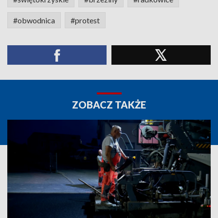
#obwodnica
#protest
ZOBACZ TAKŻE