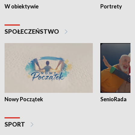
W obiektywie
Portrety
SPOŁECZEŃSTWO
Nowy Początek
SenioRada
SPORT