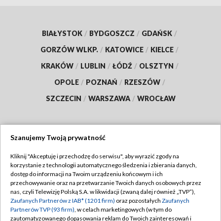
BIAŁYSTOK
/
BYDGOSZCZ
/
GDAŃSK
/
GORZÓW WLKP.
/
KATOWICE
/
KIELCE
/
KRAKÓW
/
LUBLIN
/
ŁÓDŹ
/
OLSZTYN
/
OPOLE
/
POZNAŃ
/
RZESZÓW
/
SZCZECIN
/
WARSZAWA
/
WROCŁAW
Szanujemy Twoją prywatność
Dołącz do nas:
Kliknij "Akceptuję i przechodzę do serwisu", aby wyrazić zgody na
korzystanie z technologii automatycznego śledzenia i zbierania danych,
TVP
dostęp do informacji na Twoim urządzeniu końcowym i ich
Abonament TVP
przechowywanie oraz na przetwarzanie Twoich danych osobowych przez
Regulamin TVP
nas, czyli Telewizję Polską S.A. w likwidacji (zwaną dalej również „TVP”),
Emisja w TVP
Zaufanych Partnerów z IAB* (1201 firm)
oraz pozostałych
Zaufanych
Polityka prywatności
Partnerów TVP (93 firm)
, w celach marketingowych (w tym do
Centrum informacji TVP
Moje zgody
zautomatyzowanego dopasowania reklam do Twoich zainteresowań i