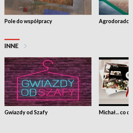
Pole do współpracy
Agrodoradcy 
INNE
Gwiazdy od Szafy
Michał... co dz