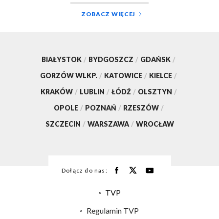
ZOBACZ WIĘCEJ
BIAŁYSTOK
/
BYDGOSZCZ
/
GDAŃSK
/
GORZÓW WLKP.
/
KATOWICE
/
KIELCE
/
KRAKÓW
/
LUBLIN
/
ŁÓDŹ
/
OLSZTYN
/
OPOLE
/
POZNAŃ
/
RZESZÓW
/
SZCZECIN
/
WARSZAWA
/
WROCŁAW
Dołącz do nas:
TVP
Abonament TVP
Regulamin TVP