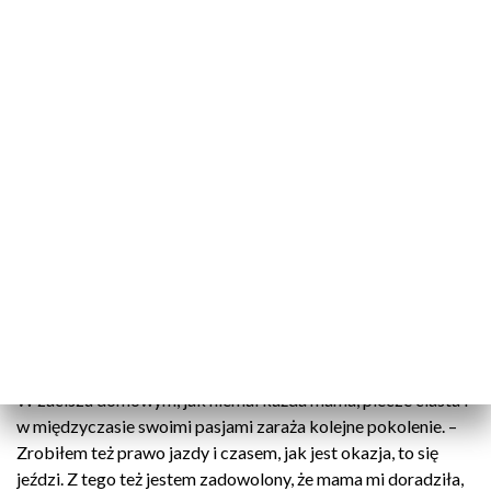
To prawdziwa gwiazda szos i nie mowa tu o motocyklu Drag
Star o pojemności 650 ccm, a o pani Krystynie Kozłowskiej,
która na swoim chopperze przemierza Świętokrzyskie. –
Najlepiej takie drogi leśne, a teraz mamy dużo takich dróg.
Zwiedzam powiat, a nawet nie wiedziałam, że takie są piękne,
między lasami… Te zapachy tych drzewa – to jest piękne –
mówi Krystyna Kozłowska.
Pasją do dwóch kółek zaraziła się od starszego brata. Mimo
że nie pozwalał jej jeździć na swojej maszynie, to z pomocą
ojca podkradała motocykl i już w wieku kilkunastu lat
szlifowała swoje umiejętności. Bo pani Krystyna z życia
potrafi czerpać pełnymi garściami. Niestraszne są jej też
skoki ze spadochronem czy lot paralotnią.
W zaciszu domowym, jak niemal każda mama, piecze ciasta i
w międzyczasie swoimi pasjami zaraża kolejne pokolenie. –
Zrobiłem też prawo jazdy i czasem, jak jest okazja, to się
jeździ. Z tego też jestem zadowolony, że mama mi doradziła,