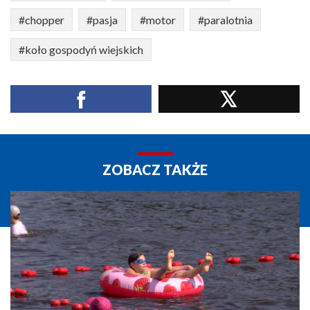
#chopper
#pasja
#motor
#paralotnia
#koło gospodyń wiejskich
ZOBACZ TAKŻE