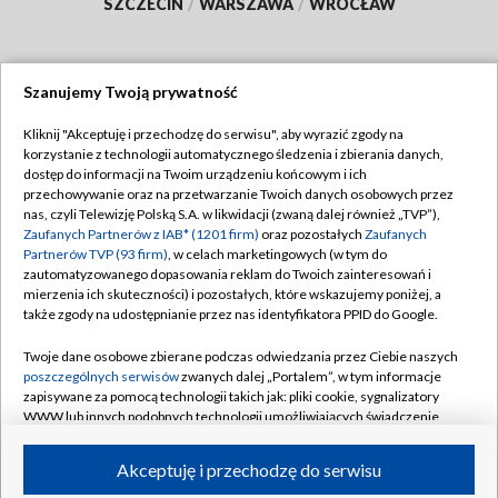
SZCZECIN
/
WARSZAWA
/
WROCŁAW
Szanujemy Twoją prywatność
Dołącz do nas:
Kliknij "Akceptuję i przechodzę do serwisu", aby wyrazić zgody na
korzystanie z technologii automatycznego śledzenia i zbierania danych,
TVP
dostęp do informacji na Twoim urządzeniu końcowym i ich
Abonament TVP
przechowywanie oraz na przetwarzanie Twoich danych osobowych przez
Regulamin TVP
nas, czyli Telewizję Polską S.A. w likwidacji (zwaną dalej również „TVP”),
Emisja w TVP
Zaufanych Partnerów z IAB* (1201 firm)
oraz pozostałych
Zaufanych
Polityka prywatności
Partnerów TVP (93 firm)
, w celach marketingowych (w tym do
Centrum informacji TVP
Moje zgody
zautomatyzowanego dopasowania reklam do Twoich zainteresowań i
mierzenia ich skuteczności) i pozostałych, które wskazujemy poniżej, a
Naziemna Telewizja Cyfrowa
Pomoc
także zgody na udostępnianie przez nas identyfikatora PPID do Google.
Sklep TVP
Biuro reklamy
Twoje dane osobowe zbierane podczas odwiedzania przez Ciebie naszych
Rada Programowa
poszczególnych serwisów
zwanych dalej „Portalem”, w tym informacje
Kontakt
zapisywane za pomocą technologii takich jak: pliki cookie, sygnalizatory
System NOS
WWW lub innych podobnych technologii umożliwiających świadczenie
dopasowanych i bezpiecznych usług, personalizację treści oraz reklam,
Informacje o nadawcy
Kanały
udostępnianie funkcji mediów społecznościowych oraz analizowanie
Akceptuję i przechodzę do serwisu
ruchu w Internecie.
Program dla prasy