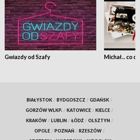
Gwiazdy od Szafy
Michał... co dz
BIAŁYSTOK
/
BYDGOSZCZ
/
GDAŃSK
/
GORZÓW WLKP.
/
KATOWICE
/
KIELCE
/
KRAKÓW
/
LUBLIN
/
ŁÓDŹ
/
OLSZTYN
/
OPOLE
/
POZNAŃ
/
RZESZÓW
/