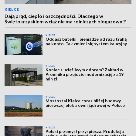
KIELCE
Dają prąd, ciepło i oszczędności. Dlaczego w
Świętokrzyskiem wciąż nie ma rolniczych biogazowni?
KIELCE
Oddasz butelki i pieniądze od razu trafią
na konto. Tak zmieni się system kaucyjny
KIELCE
Koniec z uciążliwym odorem? Zakład w
Promniku przejdzie modernizację za 19
mln zł
KIELCE
Mostostal Kielce coraz bliżej budowy
pierwszej elektrowni jądrowej w Polsce
KIELCE
Polski przemysł przyspiesza. Produkcja
rośnie, a świętokrzyskie firmy zwiększają