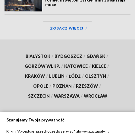
moce
ZOBACZ WIĘCEJ
BIAŁYSTOK
/
BYDGOSZCZ
/
GDAŃSK
/
GORZÓW WLKP.
/
KATOWICE
/
KIELCE
/
KRAKÓW
/
LUBLIN
/
ŁÓDŹ
/
OLSZTYN
/
OPOLE
/
POZNAŃ
/
RZESZÓW
/
SZCZECIN
/
WARSZAWA
/
WROCŁAW
Szanujemy Twoją prywatność
Dołącz do nas:
Kliknij "Akceptuję i przechodzę do serwisu", aby wyrazić zgody na