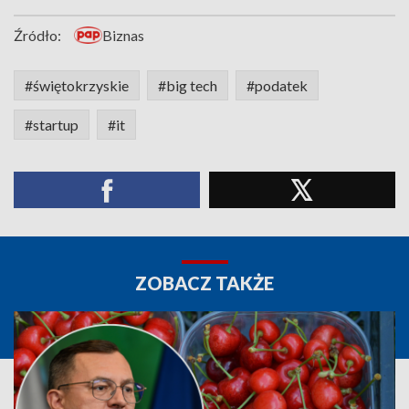
Źródło:
Biznas
#świętokrzyskie
#big tech
#podatek
#startup
#it
ZOBACZ TAKŻE