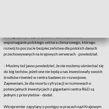
potwierdzeniem stabilności i atrakcyjności polskiego rynku i
krajowej gospodarki cyfrowej, a ponadto duży plus stanowi
utworzenie nowych miejsc pracy.
- Należy jednak pamiętać, że suwerenność cyfrowa jest
jednym z najważniejszych elementów współczesnego świata.
Dlatego jednym z priorytetów resortu jest m.in.
wspomaganie polskiego sektora chmurowego, którego
rozwój to poczucie bezpieczeństwa dla polskich danych
przechowywanych na krajowych serwerach - powiedział.
- Musimy też jasno powiedzieć, że nie możemy uśmiechać się
do big techów, jeżeli one nie będą u nas inwestowały swoich
środków również w centra badawczo-rozwojowe.
Zapewniam, że dla resortu cyfryzacji w rozmowach o
potencjalnych inwestycjach z gigantami centra R&D są
jednym z priorytetów - dodał.
Wicepremier zapytany o postępy w pracach nad Krajowym