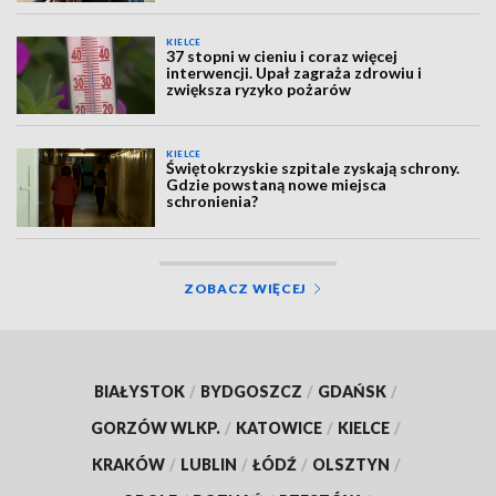
KIELCE
37 stopni w cieniu i coraz więcej
interwencji. Upał zagraża zdrowiu i
zwiększa ryzyko pożarów
KIELCE
Świętokrzyskie szpitale zyskają schrony.
Gdzie powstaną nowe miejsca
schronienia?
ZOBACZ WIĘCEJ
BIAŁYSTOK
/
BYDGOSZCZ
/
GDAŃSK
/
GORZÓW WLKP.
/
KATOWICE
/
KIELCE
/
KRAKÓW
/
LUBLIN
/
ŁÓDŹ
/
OLSZTYN
/