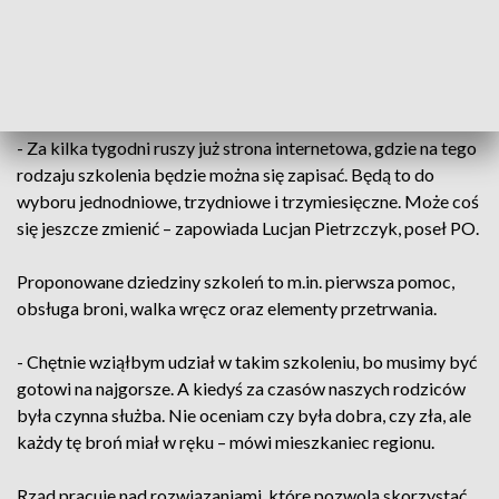
Niestabilna sytuacja międzynarodowa powoduje, że rząd
szuka kolejnych rozwiązań, które pozwoliłby w krótkim
czasie przeszkolić obywateli z podstaw obronności.
- Za kilka tygodni ruszy już strona internetowa, gdzie na tego
rodzaju szkolenia będzie można się zapisać. Będą to do
wyboru jednodniowe, trzydniowe i trzymiesięczne. Może coś
się jeszcze zmienić – zapowiada Lucjan Pietrzczyk, poseł PO.
Proponowane dziedziny szkoleń to m.in. pierwsza pomoc,
obsługa broni, walka wręcz oraz elementy przetrwania.
- Chętnie wziąłbym udział w takim szkoleniu, bo musimy być
gotowi na najgorsze. A kiedyś za czasów naszych rodziców
była czynna służba. Nie oceniam czy była dobra, czy zła, ale
każdy tę broń miał w ręku – mówi mieszkaniec regionu.
Rząd pracuje nad rozwiązaniami, które pozwolą skorzystać