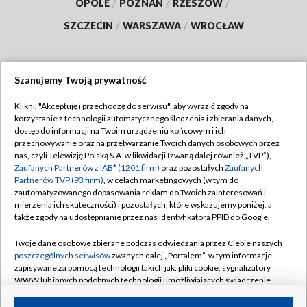
OPOLE
/
POZNAŃ
/
RZESZÓW
/
SZCZECIN
/
WARSZAWA
/
WROCŁAW
Szanujemy Twoją prywatność
Dołącz do nas:
Kliknij "Akceptuję i przechodzę do serwisu", aby wyrazić zgody na
korzystanie z technologii automatycznego śledzenia i zbierania danych,
TVP
dostęp do informacji na Twoim urządzeniu końcowym i ich
Abonament TVP
przechowywanie oraz na przetwarzanie Twoich danych osobowych przez
Regulamin TVP
nas, czyli Telewizję Polską S.A. w likwidacji (zwaną dalej również „TVP”),
Emisja w TVP
Polityka prywatności
Zaufanych Partnerów z IAB* (1201 firm)
oraz pozostałych
Zaufanych
Partnerów TVP (93 firm)
, w celach marketingowych (w tym do
Centrum informacji TVP
Moje zgody
zautomatyzowanego dopasowania reklam do Twoich zainteresowań i
mierzenia ich skuteczności) i pozostałych, które wskazujemy poniżej, a
Naziemna Telewizja Cyfrowa
Pomoc
także zgody na udostępnianie przez nas identyfikatora PPID do Google.
Sklep TVP
Biuro reklamy
Twoje dane osobowe zbierane podczas odwiedzania przez Ciebie naszych
Rada Programowa
Kontakt
poszczególnych serwisów
zwanych dalej „Portalem”, w tym informacje
zapisywane za pomocą technologii takich jak: pliki cookie, sygnalizatory
System NOS
WWW lub innych podobnych technologii umożliwiających świadczenie
dopasowanych i bezpiecznych usług, personalizację treści oraz reklam,
Informacje o nadawcy
Kanały
udostępnianie funkcji mediów społecznościowych oraz analizowanie