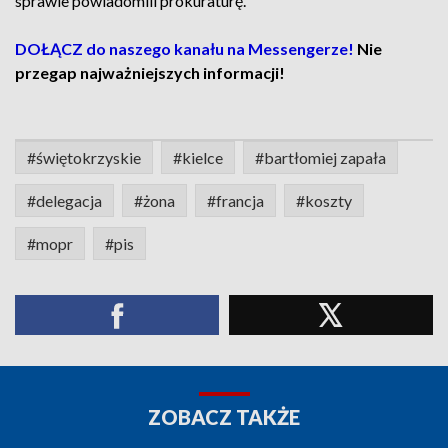
sprawie powiadomili prokuraturę.
DOŁĄCZ do naszego kanału na Messengerze!
Nie
przegap najważniejszych informacji!
#świętokrzyskie
#kielce
#bartłomiej zapała
#delegacja
#żona
#francja
#koszty
#mopr
#pis
ZOBACZ TAKŻE