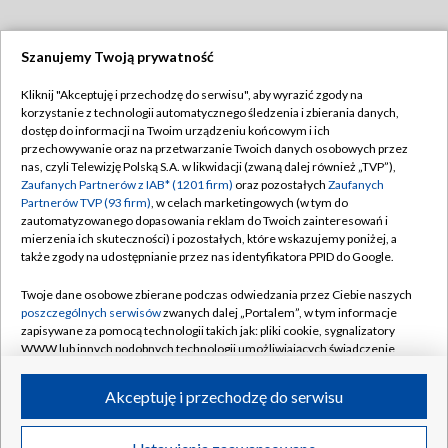
Szanujemy Twoją prywatność
Dołącz do nas:
Kliknij "Akceptuję i przechodzę do serwisu", aby wyrazić zgody na
korzystanie z technologii automatycznego śledzenia i zbierania danych,
TVP
dostęp do informacji na Twoim urządzeniu końcowym i ich
Abonament TVP
przechowywanie oraz na przetwarzanie Twoich danych osobowych przez
Regulamin TVP
nas, czyli Telewizję Polską S.A. w likwidacji (zwaną dalej również „TVP”),
Emisja w TVP
Polityka prywatności
Zaufanych Partnerów z IAB* (1201 firm)
oraz pozostałych
Zaufanych
Partnerów TVP (93 firm)
, w celach marketingowych (w tym do
Centrum informacji TVP
Moje zgody
zautomatyzowanego dopasowania reklam do Twoich zainteresowań i
mierzenia ich skuteczności) i pozostałych, które wskazujemy poniżej, a
Naziemna Telewizja Cyfrowa
Pomoc
także zgody na udostępnianie przez nas identyfikatora PPID do Google.
Sklep TVP
Biuro reklamy
Twoje dane osobowe zbierane podczas odwiedzania przez Ciebie naszych
Rada Programowa
Kontakt
poszczególnych serwisów
zwanych dalej „Portalem”, w tym informacje
zapisywane za pomocą technologii takich jak: pliki cookie, sygnalizatory
System NOS
WWW lub innych podobnych technologii umożliwiających świadczenie
dopasowanych i bezpiecznych usług, personalizację treści oraz reklam,
Informacje o nadawcy
Kanały
udostępnianie funkcji mediów społecznościowych oraz analizowanie
Akceptuję i przechodzę do serwisu
ruchu w Internecie.
Program dla prasy
©2026 Telewizja Polska S.A. w likwidacji
Biuro Reklamy
Twoje dane osobowe zbierane podczas odwiedzania przez Ciebie