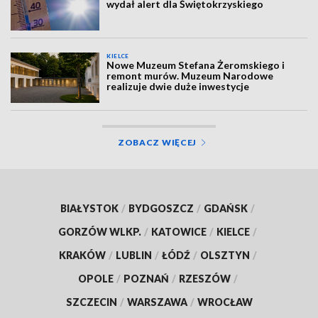
wydał alert dla Świętokrzyskiego
KIELCE
Nowe Muzeum Stefana Żeromskiego i
remont murów. Muzeum Narodowe
realizuje dwie duże inwestycje
ZOBACZ WIĘCEJ
BIAŁYSTOK
/
BYDGOSZCZ
/
GDAŃSK
/
GORZÓW WLKP.
/
KATOWICE
/
KIELCE
/
KRAKÓW
/
LUBLIN
/
ŁÓDŹ
/
OLSZTYN
/
OPOLE
/
POZNAŃ
/
RZESZÓW
/
SZCZECIN
/
WARSZAWA
/
WROCŁAW