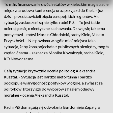
To m.in. finansowanie dwóch etatów w kieleckim magistracie,
międzynarodowa konferencja oraz przyjazd do Kielc – już
dziś – przedstawicieli pięciu europejskich regionów. Ale
sytuacją zaskoczeni są nie tylko radni PiS. – To jest takie
ocierające się o nieetyczne zachowania. Dziwię się takiemu
pomysłowi – mówi Marcin Chłodnicki, radny Kielc, Miasto
Przyszłości. – Nie powinna w ogóle mieć miejsca taka
sytuacja, żeby żona pojechała z publicznych pieniędzy, mogła
zapłacić sama – zaznacza Monika Kowalczyk, radna Kielc,
KO Nowoczesna.
Całą sytuację krytycznie ocenia politolog Aleksandra
Kusztal. – Sytuacja jest bardzo niefortunna i bardzo
podkopuje wiarygodność polityków w ogóle, a zwłaszcza
polityków, którzy szli do wyborów z hasłem odnowy
moralnej – ocenia Aleksandra Kusztal.
Radni PiS domagają się odwołania Bartłomieja Zapały, o