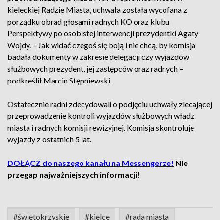
kieleckiej Radzie Miasta, uchwała została wycofana z
porządku obrad głosami radnych KO oraz klubu
Perspektywy po osobistej interwencji prezydentki Agaty
Wojdy. – Jak widać czegoś się boją i nie chcą, by komisja
badała dokumenty w zakresie delegacji czy wyjazdów
służbowych prezydent, jej zastępców oraz radnych –
podkreślił Marcin Stępniewski.
Ostatecznie radni zdecydowali o podjęciu uchwały zlecającej
przeprowadzenie kontroli wyjazdów służbowych władz
miasta i radnych komisji rewizyjnej. Komisja skontroluje
wyjazdy z ostatnich 5 lat.
DOŁĄCZ do naszego kanału na Messengerze!
Nie
przegap najważniejszych informacji!
#świętokrzyskie
#kielce
#rada miasta