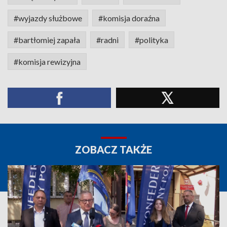
#wyjazdy służbowe
#komisja doraźna
#bartłomiej zapała
#radni
#polityka
#komisja rewizyjna
ZOBACZ TAKŻE