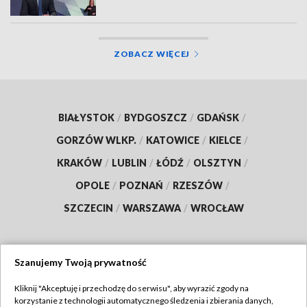
ZOBACZ WIĘCEJ
BIAŁYSTOK
/
BYDGOSZCZ
/
GDAŃSK
/
GORZÓW WLKP.
/
KATOWICE
/
KIELCE
/
KRAKÓW
/
LUBLIN
/
ŁÓDŹ
/
OLSZTYN
/
OPOLE
/
POZNAŃ
/
RZESZÓW
/
SZCZECIN
/
WARSZAWA
/
WROCŁAW
Szanujemy Twoją prywatność
Dołącz do nas:
Kliknij "Akceptuję i przechodzę do serwisu", aby wyrazić zgody na
korzystanie z technologii automatycznego śledzenia i zbierania danych,
TVP