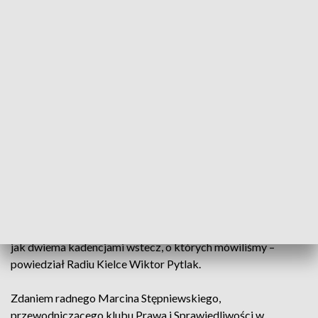
Obywatelskiej i klubu Perspektyw zaczęli dopytywać o to, w
jaki sposób miałaby działać wspomniana komisja,
podważając zasadność jej powołania. Wiktor Pytlak, radny
KO wyjaśnił, że zmiana podejścia części radnych
wspierających władze Kielc wynikała z tego, że radni PiS nie
potrafili odpowiedzieć na pytania dotyczące sposobu
działania komisji.
– Nie uzyskaliśmy żadnej konkretnej odpowiedzi. Padały
tylko komentarze skierowane pod adresem poszczególnych
osób. Często obraźliwe i nie na miejscu. Zakres działania
komisji rewizyjnej jest określony ustawowo. Jest to organ
stały i każdy wie, jakie są jej kompetencje. Stąd jest ona
odpowiednia do zajęcia się sprawą wiceprezydenta Zapały,
jak dwiema kadencjami wstecz, o których mówiliśmy –
powiedział Radiu Kielce Wiktor Pytlak.
Zdaniem radnego Marcina Stępniewskiego,
przewodniczącego klubu Prawa i Sprawiedliwości w