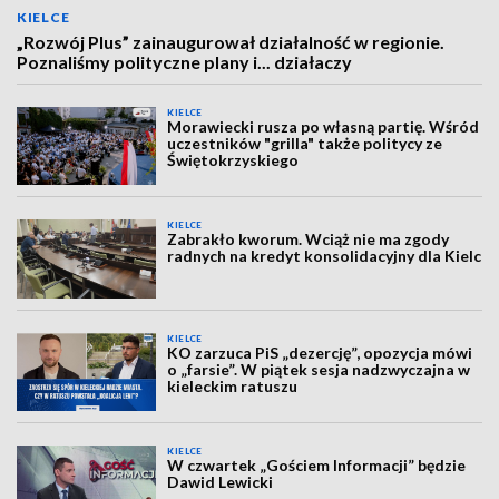
KIELCE
„Rozwój Plus” zainaugurował działalność w regionie.
Poznaliśmy polityczne plany i... działaczy
KIELCE
Morawiecki rusza po własną partię. Wśród
uczestników "grilla" także politycy ze
Świętokrzyskiego
KIELCE
Zabrakło kworum. Wciąż nie ma zgody
radnych na kredyt konsolidacyjny dla Kielc
KIELCE
KO zarzuca PiS „dezercję”, opozycja mówi
o „farsie”. W piątek sesja nadzwyczajna w
kieleckim ratuszu
KIELCE
W czwartek „Gościem Informacji” będzie
Dawid Lewicki