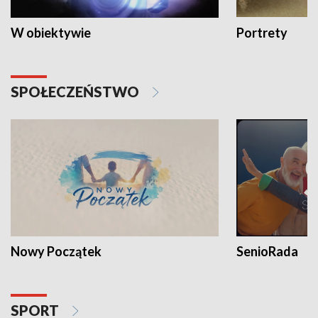
W obiektywie
Portrety
SPOŁECZEŃSTWO
Nowy Początek
SenioRada
SPORT