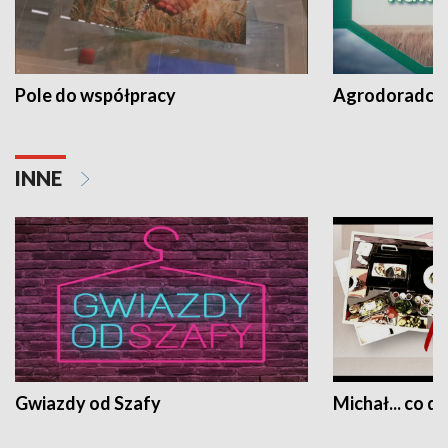
Pole do współpracy
Agrodoradcy 
INNE
Gwiazdy od Szafy
Michał... co dz