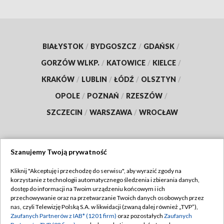
BIAŁYSTOK
/
BYDGOSZCZ
/
GDAŃSK
/
GORZÓW WLKP.
/
KATOWICE
/
KIELCE
/
KRAKÓW
/
LUBLIN
/
ŁÓDŹ
/
OLSZTYN
/
OPOLE
/
POZNAŃ
/
RZESZÓW
/
SZCZECIN
/
WARSZAWA
/
WROCŁAW
Szanujemy Twoją prywatność
Dołącz do nas:
Kliknij "Akceptuję i przechodzę do serwisu", aby wyrazić zgody na
korzystanie z technologii automatycznego śledzenia i zbierania danych,
TVP
dostęp do informacji na Twoim urządzeniu końcowym i ich
Abonament TVP
przechowywanie oraz na przetwarzanie Twoich danych osobowych przez
Regulamin TVP
nas, czyli Telewizję Polską S.A. w likwidacji (zwaną dalej również „TVP”),
Emisja w TVP
Zaufanych Partnerów z IAB* (1201 firm)
oraz pozostałych
Zaufanych
Polityka prywatności