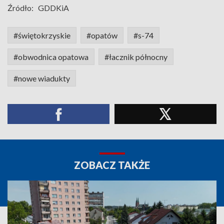
Źródło:
GDDKiA
#świętokrzyskie
#opatów
#s-74
#obwodnica opatowa
#łacznik północny
#nowe wiadukty
ZOBACZ TAKŻE