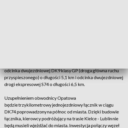
drogowe. Pierwszy na skrzyżowaniu istniejącej DK9
z jej przyszłym przebiegiem i z budowanym tzw. łącznikiem
północnym do DK74. Drugi węzeł powstanie
w Marcinkowicach, na skrzyżowaniu planowanej drogi
ekspresowej S74 z projektowaną DK9, zapewniając także
skomunikowanie z drogą wojewódzką nr 757 do Staszowa.
W ramach inwestycji powstaje 20 obiektów inżynierskich, w
tym 14 to mosty, wiadukty, estakady, a także kładka dla
pieszych. Pozostałe obiekty to duże przepusty ekologiczne.
Inwestycja zakłada budowę, w większości po nowym śladzie,
odcinka dwujezdniowej DK9 klasy GP (droga główna ruchu
przyspieszonego) o długości 5,1 km i odcinka dwujezdniowej
drogi ekspresowej S74 o długości 6,5 km.
Uzupełnieniem obwodnicy Opatowa
będzie trzykilometrowy jednojezdniowy łącznik w ciągu
DK74 poprowadzony na północ od miasta. Dzięki budowie
łącznika, kierowcy podróżujący na trasie Kielce - Lublin nie
będą musieli wjeżdżać do miasta. Inwestycja połączy węzeł