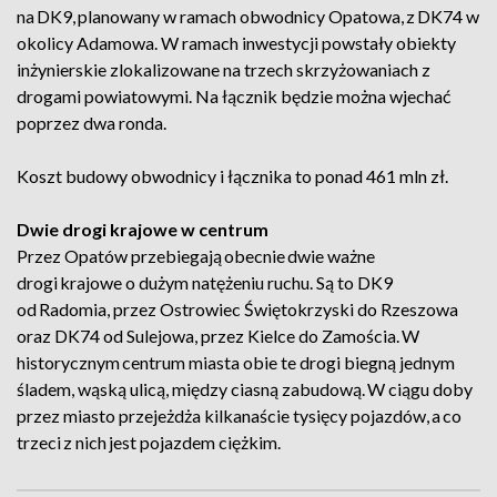
na DK9, planowany w ramach obwodnicy Opatowa, z DK74 w
okolicy Adamowa. W ramach inwestycji powstały obiekty
inżynierskie zlokalizowane na trzech skrzyżowaniach z
drogami powiatowymi. Na łącznik będzie można wjechać
poprzez dwa ronda.
Koszt budowy obwodnicy i łącznika to ponad 461 mln zł.
Dwie drogi krajowe w centrum
Przez Opatów przebiegają obecnie dwie ważne
drogi krajowe o dużym natężeniu ruchu. Są to DK9
od Radomia, przez Ostrowiec Świętokrzyski do Rzeszowa
oraz DK74 od Sulejowa, przez Kielce do Zamościa. W
historycznym centrum miasta obie te drogi biegną jednym
śladem, wąską ulicą, między ciasną zabudową. W ciągu doby
przez miasto przejeżdża kilkanaście tysięcy pojazdów, a co
trzeci z nich jest pojazdem ciężkim.