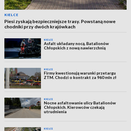
KIELCE
Piesi zyskają bezpieczniejsze trasy. Powstaną nowe
chodniki przy dwóch krajówkach
KIELCE
Asfalt układany nocą. Batalionów
Chłopskich z nową nawierzchnią
KIELCE
Firmy kwestionują warunki przetargu
ZTM. Chodzi o kontrakt za 960 mln zł
KIELCE
Nocne asfaltowanie ulicy Batalionów
Chłopskich. Kierowców czekają
utrudnienia
KIELCE