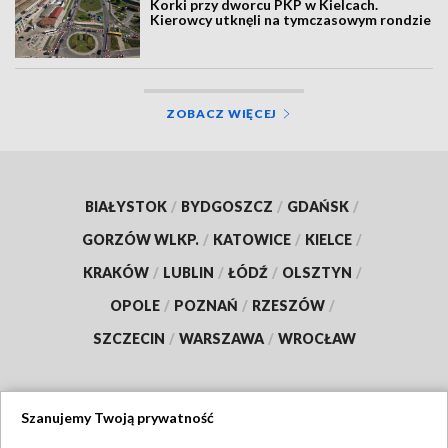
Korki przy dworcu PKP w Kielcach.
Kierowcy utknęli na tymczasowym rondzie
ZOBACZ WIĘCEJ
BIAŁYSTOK
/
BYDGOSZCZ
/
GDAŃSK
/
GORZÓW WLKP.
/
KATOWICE
/
KIELCE
/
KRAKÓW
/
LUBLIN
/
ŁÓDŹ
/
OLSZTYN
/
OPOLE
/
POZNAŃ
/
RZESZÓW
/
SZCZECIN
/
WARSZAWA
/
WROCŁAW
Szanujemy Twoją prywatność
Dołącz do nas: