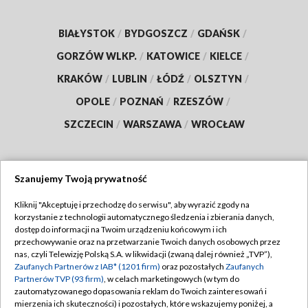
BIAŁYSTOK
/
BYDGOSZCZ
/
GDAŃSK
/
GORZÓW WLKP.
/
KATOWICE
/
KIELCE
/
KRAKÓW
/
LUBLIN
/
ŁÓDŹ
/
OLSZTYN
/
OPOLE
/
POZNAŃ
/
RZESZÓW
/
SZCZECIN
/
WARSZAWA
/
WROCŁAW
Szanujemy Twoją prywatność
Dołącz do nas:
Kliknij "Akceptuję i przechodzę do serwisu", aby wyrazić zgody na
korzystanie z technologii automatycznego śledzenia i zbierania danych,
TVP
dostęp do informacji na Twoim urządzeniu końcowym i ich
Abonament TVP
przechowywanie oraz na przetwarzanie Twoich danych osobowych przez
Regulamin TVP
nas, czyli Telewizję Polską S.A. w likwidacji (zwaną dalej również „TVP”),
Emisja w TVP
Zaufanych Partnerów z IAB* (1201 firm)
oraz pozostałych
Zaufanych
Polityka prywatności
Partnerów TVP (93 firm)
, w celach marketingowych (w tym do
Centrum informacji TVP
Moje zgody
zautomatyzowanego dopasowania reklam do Twoich zainteresowań i
mierzenia ich skuteczności) i pozostałych, które wskazujemy poniżej, a