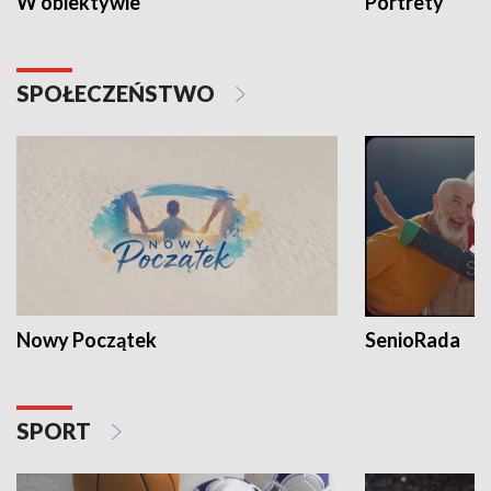
W obiektywie
Portrety
SPOŁECZEŃSTWO
Nowy Początek
SenioRada
SPORT