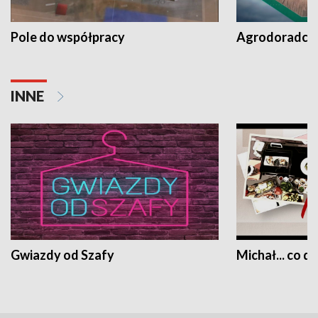
Pole do współpracy
Agrodoradcy 
INNE
Gwiazdy od Szafy
Michał... co dz