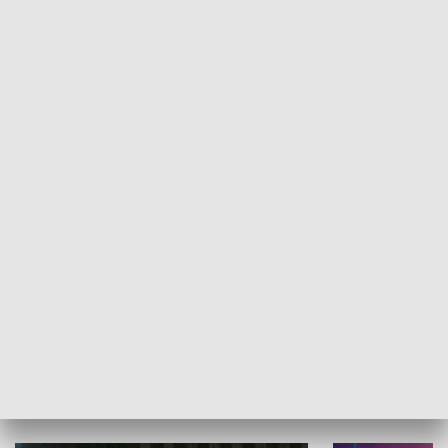
Informator kulturalny
Drzwi do kult
TECHNIKA I MOTORYZACJA
WYPOCZYNEK I REKREACJA