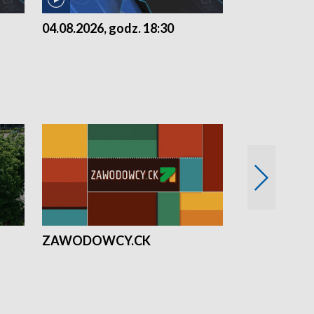
04.08.2026, godz. 18:30
03.08.2026, 
ZAWODOWCY.CK
Solidarni z U