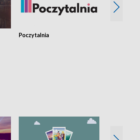
Poczytalnia
Koncerty TV