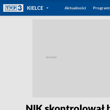
POWRÓT DO
KIELCE
Aktualności
Program
TVP REGIONY
NIK skontrolował 