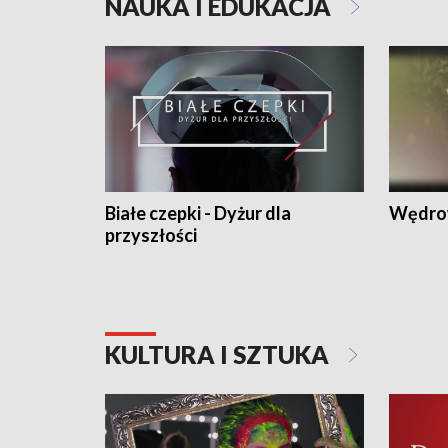
NAUKA I EDUKACJA
Białe czepki - Dyżur dla
Wędro
przyszłości
KULTURA I SZTUKA