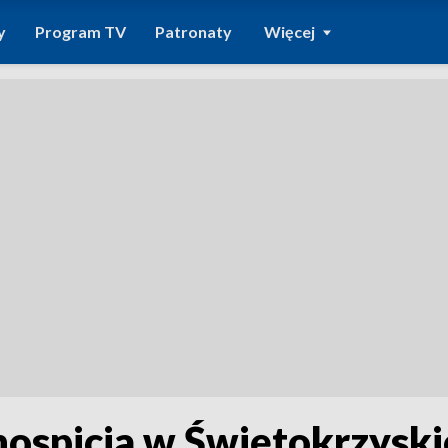
y
Program TV
Patronaty
Więcej
hospicja w Świętokrzyski