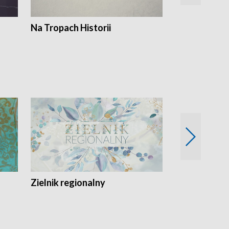
Na Tropach Historii
Szept ziemi
Zielnik regionalny
EkoLogiczni