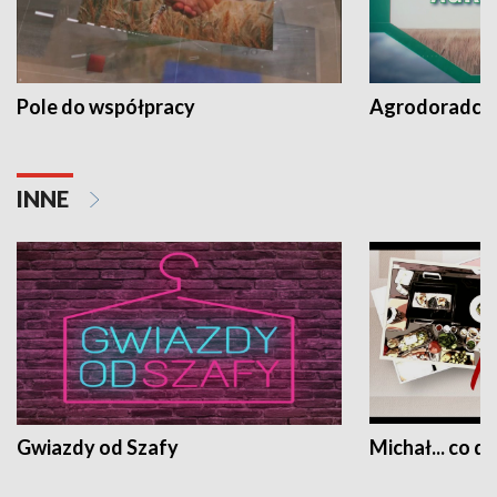
Pole do współpracy
Agrodoradcy 
INNE
Gwiazdy od Szafy
Michał... co dz