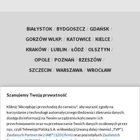
BIAŁYSTOK
/
BYDGOSZCZ
/
GDAŃSK
/
GORZÓW WLKP.
/
KATOWICE
/
KIELCE
/
KRAKÓW
/
LUBLIN
/
ŁÓDŹ
/
OLSZTYN
/
OPOLE
/
POZNAŃ
/
RZESZÓW
/
SZCZECIN
/
WARSZAWA
/
WROCŁAW
Szanujemy Twoją prywatność
Dołącz do nas:
Kliknij "Akceptuję i przechodzę do serwisu", aby wyrazić zgody na
korzystanie z technologii automatycznego śledzenia i zbierania danych,
TVP
dostęp do informacji na Twoim urządzeniu końcowym i ich
Abonament TVP
przechowywanie oraz na przetwarzanie Twoich danych osobowych przez
Regulamin TVP
nas, czyli Telewizję Polską S.A. w likwidacji (zwaną dalej również „TVP”),
Emisja w TVP
Zaufanych Partnerów z IAB* (1201 firm)
oraz pozostałych
Zaufanych
Polityka prywatności