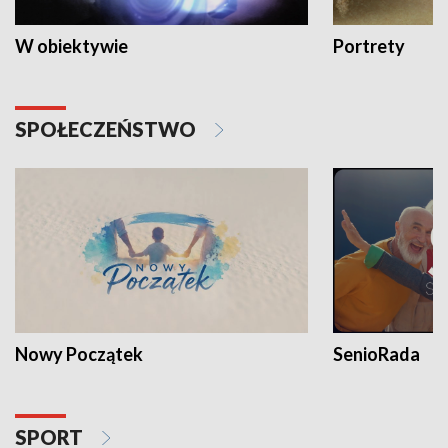
W obiektywie
Portrety
SPOŁECZEŃSTWO
Nowy Początek
SenioRada
SPORT