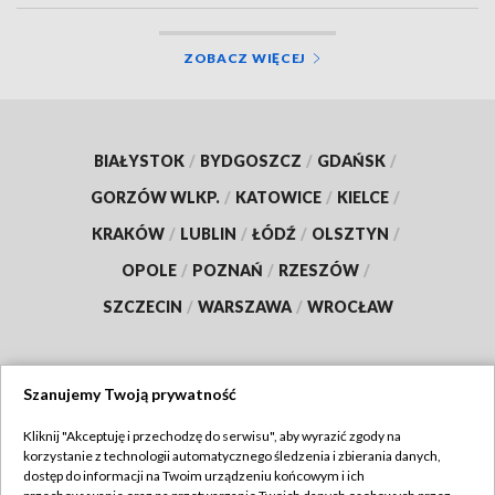
ZOBACZ WIĘCEJ
BIAŁYSTOK
/
BYDGOSZCZ
/
GDAŃSK
/
GORZÓW WLKP.
/
KATOWICE
/
KIELCE
/
KRAKÓW
/
LUBLIN
/
ŁÓDŹ
/
OLSZTYN
/
OPOLE
/
POZNAŃ
/
RZESZÓW
/
SZCZECIN
/
WARSZAWA
/
WROCŁAW
Szanujemy Twoją prywatność
Dołącz do nas:
Kliknij "Akceptuję i przechodzę do serwisu", aby wyrazić zgody na
korzystanie z technologii automatycznego śledzenia i zbierania danych,
TVP
dostęp do informacji na Twoim urządzeniu końcowym i ich