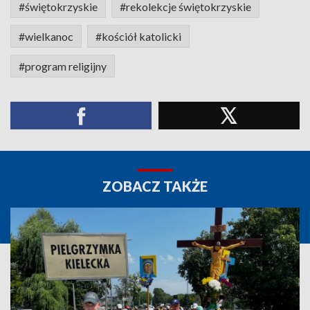
#świętokrzyskie
#rekolekcje świętokrzyskie
#wielkanoc
#kościół katolicki
#program religijny
ZOBACZ TAKŻE