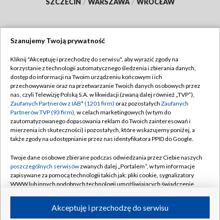
SZCZECIN
/
WARSZAWA
/
WROCŁAW
Szanujemy Twoją prywatność
Dołącz do nas:
Kliknij "Akceptuję i przechodzę do serwisu", aby wyrazić zgody na
korzystanie z technologii automatycznego śledzenia i zbierania danych,
TVP
dostęp do informacji na Twoim urządzeniu końcowym i ich
Abonament TVP
przechowywanie oraz na przetwarzanie Twoich danych osobowych przez
Regulamin TVP
nas, czyli Telewizję Polską S.A. w likwidacji (zwaną dalej również „TVP”),
Emisja w TVP
Zaufanych Partnerów z IAB* (1201 firm)
oraz pozostałych
Zaufanych
Polityka prywatności
Partnerów TVP (93 firm)
, w celach marketingowych (w tym do
Centrum informacji TVP
Moje zgody
zautomatyzowanego dopasowania reklam do Twoich zainteresowań i
mierzenia ich skuteczności) i pozostałych, które wskazujemy poniżej, a
Naziemna Telewizja Cyfrowa
Pomoc
także zgody na udostępnianie przez nas identyfikatora PPID do Google.
Sklep TVP
Biuro reklamy
Twoje dane osobowe zbierane podczas odwiedzania przez Ciebie naszych
Rada Programowa
poszczególnych serwisów
zwanych dalej „Portalem”, w tym informacje
Kontakt
zapisywane za pomocą technologii takich jak: pliki cookie, sygnalizatory
System NOS
WWW lub innych podobnych technologii umożliwiających świadczenie
dopasowanych i bezpiecznych usług, personalizację treści oraz reklam,
Informacje o nadawcy
Kanały
udostępnianie funkcji mediów społecznościowych oraz analizowanie
Akceptuję i przechodzę do serwisu
ruchu w Internecie.
Program dla prasy