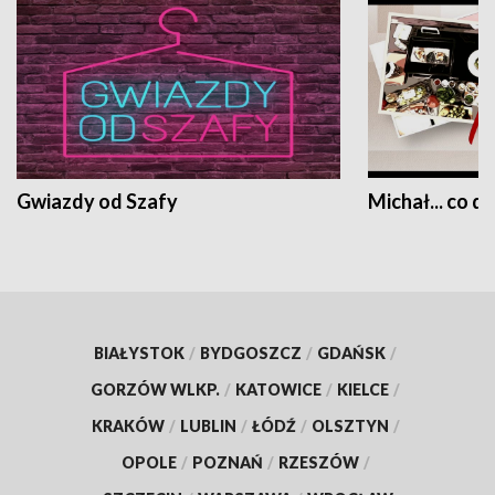
Gwiazdy od Szafy
Michał... co dz
BIAŁYSTOK
/
BYDGOSZCZ
/
GDAŃSK
/
GORZÓW WLKP.
/
KATOWICE
/
KIELCE
/
KRAKÓW
/
LUBLIN
/
ŁÓDŹ
/
OLSZTYN
/
OPOLE
/
POZNAŃ
/
RZESZÓW
/