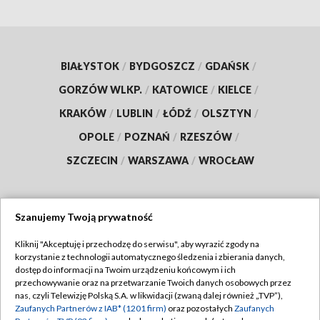
BIAŁYSTOK
/
BYDGOSZCZ
/
GDAŃSK
/
GORZÓW WLKP.
/
KATOWICE
/
KIELCE
/
KRAKÓW
/
LUBLIN
/
ŁÓDŹ
/
OLSZTYN
/
OPOLE
/
POZNAŃ
/
RZESZÓW
/
SZCZECIN
/
WARSZAWA
/
WROCŁAW
Szanujemy Twoją prywatność
Dołącz do nas:
Kliknij "Akceptuję i przechodzę do serwisu", aby wyrazić zgody na
korzystanie z technologii automatycznego śledzenia i zbierania danych,
TVP
dostęp do informacji na Twoim urządzeniu końcowym i ich
Abonament TVP
przechowywanie oraz na przetwarzanie Twoich danych osobowych przez
Regulamin TVP
nas, czyli Telewizję Polską S.A. w likwidacji (zwaną dalej również „TVP”),
Emisja w TVP
Zaufanych Partnerów z IAB* (1201 firm)
oraz pozostałych
Zaufanych
Polityka prywatności