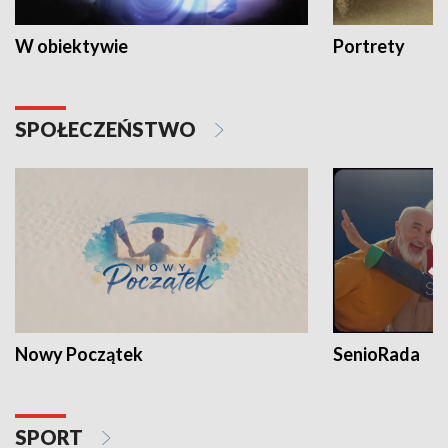
W obiektywie
Portrety
SPOŁECZEŃSTWO
Nowy Początek
SenioRada
SPORT