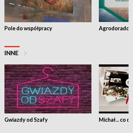
Pole do współpracy
Agrodoradcy 
INNE
Gwiazdy od Szafy
Michał... co dz