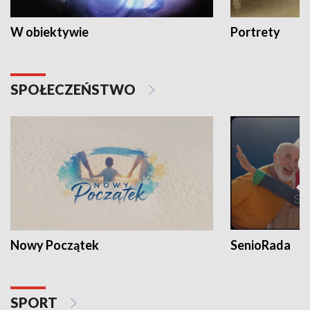
W obiektywie
Portrety
SPOŁECZEŃSTWO
Nowy Początek
SenioRada
SPORT