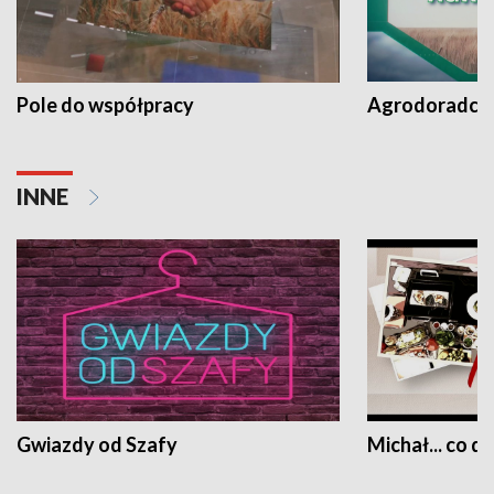
Pole do współpracy
Agrodoradcy 
INNE
Gwiazdy od Szafy
Michał... co dz