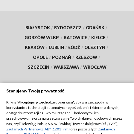
BIAŁYSTOK
/
BYDGOSZCZ
/
GDAŃSK
/
GORZÓW WLKP.
/
KATOWICE
/
KIELCE
/
KRAKÓW
/
LUBLIN
/
ŁÓDŹ
/
OLSZTYN
/
OPOLE
/
POZNAŃ
/
RZESZÓW
/
SZCZECIN
/
WARSZAWA
/
WROCŁAW
Szanujemy Twoją prywatność
Dołącz do nas:
Kliknij "Akceptuję i przechodzę do serwisu", aby wyrazić zgody na
korzystanie z technologii automatycznego śledzenia i zbierania danych,
TVP
dostęp do informacji na Twoim urządzeniu końcowym i ich
Abonament TVP
przechowywanie oraz na przetwarzanie Twoich danych osobowych przez
Regulamin TVP
nas, czyli Telewizję Polską S.A. w likwidacji (zwaną dalej również „TVP”),
Emisja w TVP
Zaufanych Partnerów z IAB* (1201 firm)
oraz pozostałych
Zaufanych
Polityka prywatności