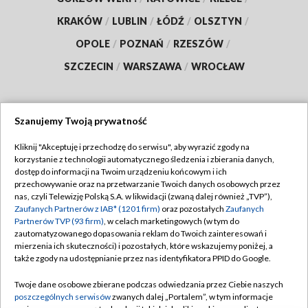
KRAKÓW
/
LUBLIN
/
ŁÓDŹ
/
OLSZTYN
/
OPOLE
/
POZNAŃ
/
RZESZÓW
/
SZCZECIN
/
WARSZAWA
/
WROCŁAW
Szanujemy Twoją prywatność
Dołącz do nas:
Kliknij "Akceptuję i przechodzę do serwisu", aby wyrazić zgody na
korzystanie z technologii automatycznego śledzenia i zbierania danych,
TVP
dostęp do informacji na Twoim urządzeniu końcowym i ich
Abonament TVP
przechowywanie oraz na przetwarzanie Twoich danych osobowych przez
Regulamin TVP
nas, czyli Telewizję Polską S.A. w likwidacji (zwaną dalej również „TVP”),
Emisja w TVP
Polityka prywatności
Zaufanych Partnerów z IAB* (1201 firm)
oraz pozostałych
Zaufanych
Partnerów TVP (93 firm)
, w celach marketingowych (w tym do
Centrum informacji TVP
Moje zgody
zautomatyzowanego dopasowania reklam do Twoich zainteresowań i
mierzenia ich skuteczności) i pozostałych, które wskazujemy poniżej, a
Naziemna Telewizja Cyfrowa
Pomoc
także zgody na udostępnianie przez nas identyfikatora PPID do Google.
Sklep TVP
Biuro reklamy
Twoje dane osobowe zbierane podczas odwiedzania przez Ciebie naszych
Rada Programowa
Kontakt
poszczególnych serwisów
zwanych dalej „Portalem”, w tym informacje