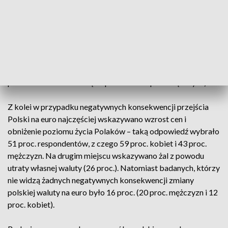
kursowego, jak i większa stabilność gospodarcza były
zdecydowanie częściej wskazywane przez mężczyzn" -
zauważyli autorzy.
Z badania wynika, że blisko połowa Polaków (49 proc.) nie
widzi żadnych korzyści przechodzenia na euro (z czego 56
proc. kobiet wskazało tę odpowiedź i 41 proc. mężczyzn).
Z kolei w przypadku negatywnych konsekwencji przejścia
Polski na euro najczęściej wskazywano wzrost cen i
obniżenie poziomu życia Polaków – taką odpowiedź wybrało
51 proc. respondentów, z czego 59 proc. kobiet i 43 proc.
mężczyzn. Na drugim miejscu wskazywano żal z powodu
utraty własnej waluty (26 proc.). Natomiast badanych, którzy
nie widzą żadnych negatywnych konsekwencji zmiany
polskiej waluty na euro było 16 proc. (20 proc. mężczyzn i 12
proc. kobiet).