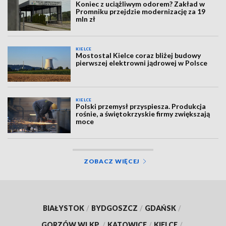
Koniec z uciążliwym odorem? Zakład w
Promniku przejdzie modernizację za 19
mln zł
KIELCE
Mostostal Kielce coraz bliżej budowy
pierwszej elektrowni jądrowej w Polsce
KIELCE
Polski przemysł przyspiesza. Produkcja
rośnie, a świętokrzyskie firmy zwiększają
moce
ZOBACZ WIĘCEJ
BIAŁYSTOK
/
BYDGOSZCZ
/
GDAŃSK
/
GORZÓW WLKP.
/
KATOWICE
/
KIELCE
/