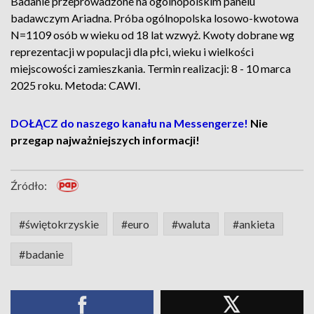
Badanie przeprowadzone na ogólnopolskim panelu
badawczym Ariadna. Próba ogólnopolska losowo-kwotowa
N=1109 osób w wieku od 18 lat wzwyż. Kwoty dobrane wg
reprezentacji w populacji dla płci, wieku i wielkości
miejscowości zamieszkania. Termin realizacji: 8 - 10 marca
2025 roku. Metoda: CAWI.
DOŁĄCZ do naszego kanału na Messengerze!
Nie
przegap najważniejszych informacji!
Źródło:
#świętokrzyskie
#euro
#waluta
#ankieta
#badanie