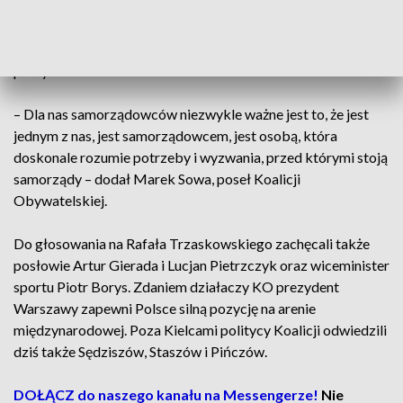
rządem o swoich problemach. Żeby samorządy mogły
oddychać pełną piersią, potrzebny jest jeszcze jeden partner
w pałacu prezydenckim – podkreśliła Agata Wojda,
prezydentka Kielc.
– Dla nas samorządowców niezwykle ważne jest to, że jest
jednym z nas, jest samorządowcem, jest osobą, która
doskonale rozumie potrzeby i wyzwania, przed którymi stoją
samorządy – dodał Marek Sowa, poseł Koalicji
Obywatelskiej.
Do głosowania na Rafała Trzaskowskiego zachęcali także
posłowie Artur Gierada i Lucjan Pietrzczyk oraz wiceminister
sportu Piotr Borys. Zdaniem działaczy KO prezydent
Warszawy zapewni Polsce silną pozycję na arenie
międzynarodowej. Poza Kielcami politycy Koalicji odwiedzili
dziś także Sędziszów, Staszów i Pińczów.
DOŁĄCZ do naszego kanału na Messengerze!
Nie