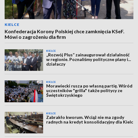
KIELCE
Konfederacja Korony Polskiej chce zamknięcia KSeF.
Mówi o zagrożeniu dla firm
KIELCE
„Rozwój Plus” zainaugurował działalność
w regionie. Poznaliśmy polityczne plany i...
działaczy
KIELCE
Morawiecki rusza po własną partię. Wśród
uczestników "grilla" także politycy ze
Świętokrzyskiego
KIELCE
Zabrakło kworum. Wciąż nie ma zgody
radnych na kredyt konsolidacyjny dla Kielc