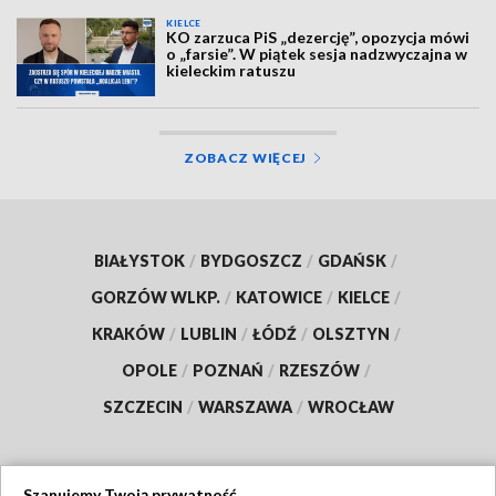
KIELCE
KO zarzuca PiS „dezercję”, opozycja mówi
o „farsie”. W piątek sesja nadzwyczajna w
kieleckim ratuszu
ZOBACZ WIĘCEJ
BIAŁYSTOK
/
BYDGOSZCZ
/
GDAŃSK
/
GORZÓW WLKP.
/
KATOWICE
/
KIELCE
/
KRAKÓW
/
LUBLIN
/
ŁÓDŹ
/
OLSZTYN
/
OPOLE
/
POZNAŃ
/
RZESZÓW
/
SZCZECIN
/
WARSZAWA
/
WROCŁAW
Szanujemy Twoją prywatność