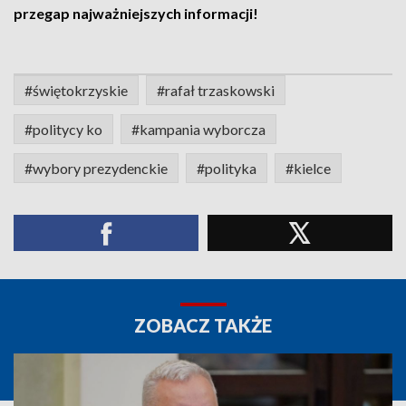
przegap najważniejszych informacji!
#świętokrzyskie
#rafał trzaskowski
#politycy ko
#kampania wyborcza
#wybory prezydenckie
#polityka
#kielce
ZOBACZ TAKŻE