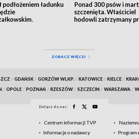
ł podłożeniem ładunku
Ponad 300 psów i mar
ędzie
szczenięta. Właściciel
załkowskim.
hodowli zatrzymany p
agowała ochrona
policję
ZOBACZ WIĘCEJ
SZCZ
/
GDAŃSK
/
GORZÓW WLKP.
/
KATOWICE
/
KIELCE
/
KRA
N
/
OPOLE
/
POZNAŃ
/
RZESZÓW
/
SZCZECIN
/
WARSZAWA
/
W
Dołącz do nas:
Centrum informacji TVP
Naziemna
Informacje o nadawcy
Program d