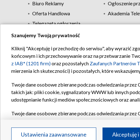
Biuro Reklamy
Ogłoszenie pr
Oferta Handlowa
Akademia Tele
Telegazeta ogłoszenia
Szanujemy Twoją prywatność
Regulamin TVP
Kliknij "Akceptuję i przechodzę do serwisu", aby wyrazić zg
końcowym i ich przechowywanie oraz na przetwarzanie Twoich
z IAB* (1201 firm)
oraz pozostałych
Zaufanych Partnerów T
mierzenia ich skuteczności) i pozostałych, które wskazujemy
Twoje dane osobowe zbierane podczas odwiedzania przez 
takich jak: pliki cookie, sygnalizatory WWW lub innych pod
udostępnianie funkcji mediów społecznościowych oraz anali
Twoje dane osobowe zbierane podczas odwiedzania przez 
plików cookie, informacje o Twoich wyszukiwaniach w serwi
Partnerów TVP
dla realizacji następujących celów i funkc
Ustawienia zaawansowane
Akceptuję i
reklam, tworzenia profilu spersonalizowanych reklam, tworz