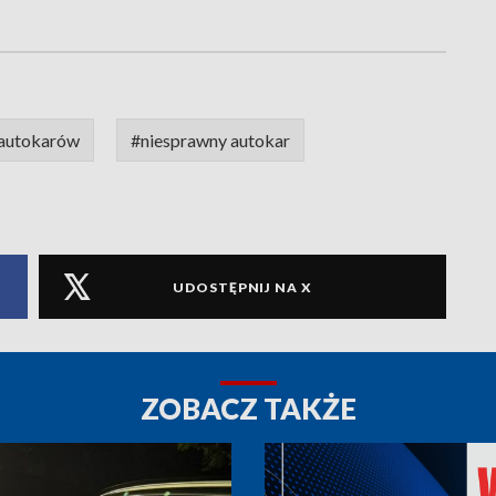
 autokarów
#niesprawny autokar
UDOSTĘPNIJ NA X
ZOBACZ TAKŻE