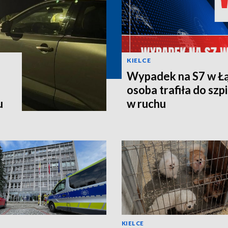
KIELCE
Wypadek na S7 w Łą
osoba trafiła do szpi
u
w ruchu
KIELCE