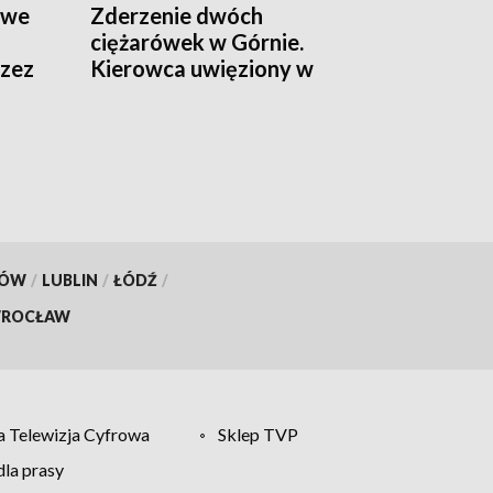
twe
Zderzenie dwóch
ciężarówek w Górnie.
rzez
Kierowca uwięziony w
kabinie, droga zamknięta
KÓW
/
LUBLIN
/
ŁÓDŹ
/
ROCŁAW
 Telewizja Cyfrowa
Sklep TVP
la prasy