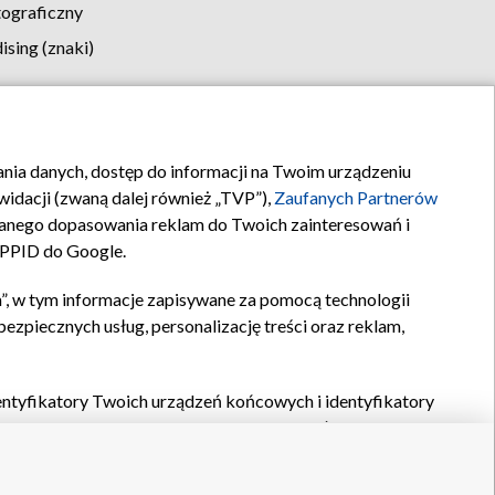
tograficzny
sing (znaki)
klamy
Kontakt
rania danych, dostęp do informacji na Twoim urządzeniu
idacji (zwaną dalej również „TVP”),
Zaufanych Partnerów
anego dopasowania reklam do Twoich zainteresowań i
a PPID do Google.
”, w tym informacje zapisywane za pomocą technologii
zpiecznych usług, personalizację treści oraz reklam,
identyfikatory Twoich urządzeń końcowych i identyfikatory
P,
Zaufanych Partnerów z IAB
oraz pozostałych
Zaufanych
 wyboru podstawowych reklam, wyboru spersonalizowanych
ch treści, pomiaru wydajności reklam, pomiaru wydajności