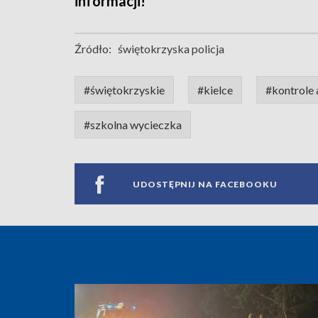
informacji!
Źródło:
świętokrzyska policja
#świętokrzyskie
#kielce
#kontrole
#szkolna wycieczka
UDOSTĘPNIJ NA FACEBOOKU