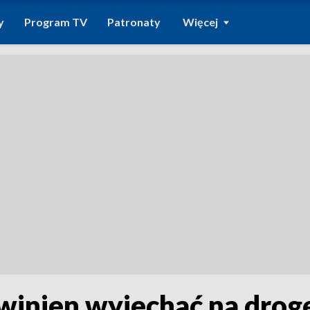
y
Program TV
Patronaty
Więcej
winien wyjechać na drogę