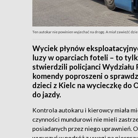
Ten autokar nie powinien wyjechać na drogę. A miał zawieźć dziec
Wyciek płynów eksploatacyjnyc
luzy w oparciach foteli – to tyl
stwierdzili policjanci Wydział
komendy poproszeni o sprawdze
dzieci z Kielc na wycieczkę do
do jazdy.
Kontrola autokaru i kierowcy miała m
czynności mundurowi nie mieli zastrze
posiadanych przez niego uprawnień. Ok
wyruszyć w podróż z uwagi na niespra