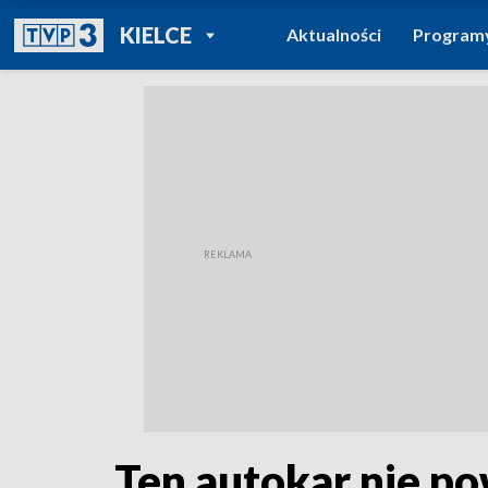
POWRÓT DO
KIELCE
Aktualności
Program
TVP REGIONY
Ten autokar nie po