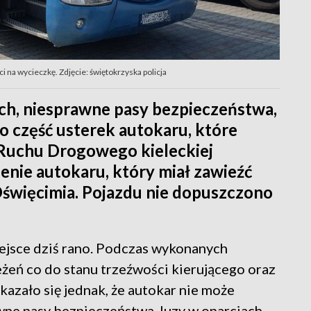
i na wycieczkę. Zdjęcie: świętokrzyska policja
h, niesprawne pasy bezpieczeństwa,
ko część usterek autokaru, które
u Ruchu Drogowego kieleckiej
nie autokaru, który miał zawieźć
 Oświęcimia. Pojazdu nie dopuszczono
iejsce dziś rano. Podczas wykonanych
żeń co do stanu trzeźwości kierującego oraz
azało się jednak, że autokar nie może
wne pasy bezpieczeństwa, luzy w oparciach