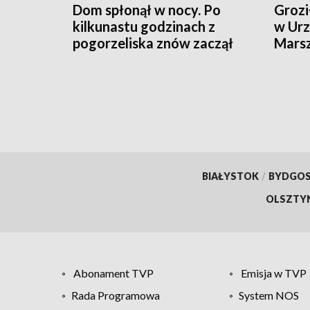
Dom spłonął w nocy. Po
Grozi
kilkunastu godzinach z
w Urz
pogorzeliska znów zaczął
Mars
wydobywać się dym
Zare
BIAŁYSTOK
/
BYDGO
OLSZTY
Abonament TVP
Emisja w TVP
Rada Programowa
System NOS