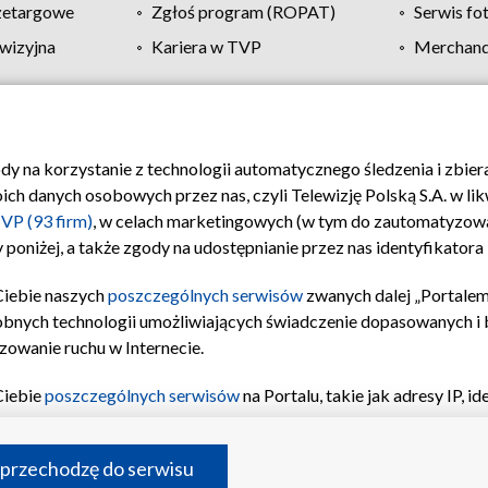
zetargowe
Zgłoś program (ROPAT)
Serwis fo
wizyjna
Kariera w TVP
Merchandi
Polityka prywatności
Moje zgody
Pomoc
Biuro re
ody na korzystanie z technologii automatycznego śledzenia i zbie
 danych osobowych przez nas, czyli Telewizję Polską S.A. w likw
VP (93 firm)
, w celach marketingowych (w tym do zautomatyzow
 poniżej, a także zgody na udostępnianie przez nas identyfikator
Ciebie naszych
poszczególnych serwisów
zwanych dalej „Portalem
obnych technologii umożliwiających świadczenie dopasowanych i be
zowanie ruchu w Internecie.
Ciebie
poszczególnych serwisów
na Portalu, takie jak adresy IP, 
sach Portalu czy historia odwiedzin będą przetwarzane przez TV
ji: przechowywania informacji na urządzeniu lub dostęp do nich,
©2026 Telewizja Polska S.A. w likwidacji
 przechodzę do serwisu
enia profilu spersonalizowanych treści, wyboru spersonalizowany