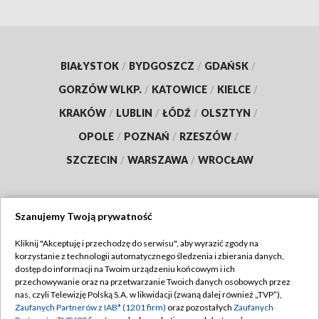
BIAŁYSTOK
/
BYDGOSZCZ
/
GDAŃSK
/
GORZÓW WLKP.
/
KATOWICE
/
KIELCE
/
KRAKÓW
/
LUBLIN
/
ŁÓDŹ
/
OLSZTYN
/
OPOLE
/
POZNAŃ
/
RZESZÓW
/
SZCZECIN
/
WARSZAWA
/
WROCŁAW
Szanujemy Twoją prywatność
Dołącz do nas:
Kliknij "Akceptuję i przechodzę do serwisu", aby wyrazić zgody na
korzystanie z technologii automatycznego śledzenia i zbierania danych,
TVP
dostęp do informacji na Twoim urządzeniu końcowym i ich
Abonament TVP
przechowywanie oraz na przetwarzanie Twoich danych osobowych przez
Regulamin TVP
nas, czyli Telewizję Polską S.A. w likwidacji (zwaną dalej również „TVP”),
Emisja w TVP
Zaufanych Partnerów z IAB* (1201 firm)
oraz pozostałych
Zaufanych
Polityka prywatności