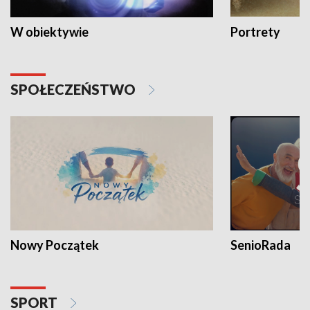
W obiektywie
Portrety
SPOŁECZEŃSTWO
Nowy Początek
SenioRada
SPORT