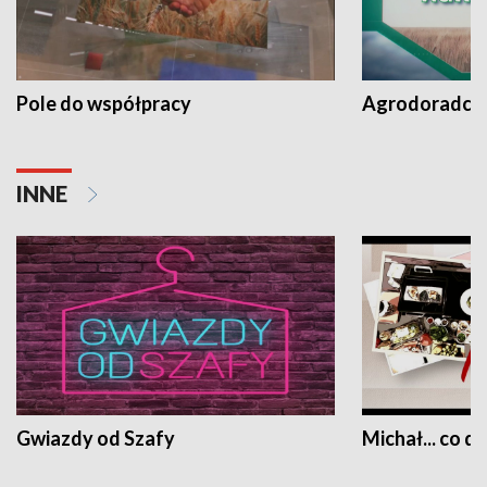
Pole do współpracy
Agrodoradcy 
INNE
Gwiazdy od Szafy
Michał... co dz