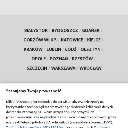
BIAŁYSTOK
/
BYDGOSZCZ
/
GDAŃSK
/
GORZÓW WLKP.
/
KATOWICE
/
KIELCE
/
KRAKÓW
/
LUBLIN
/
ŁÓDŹ
/
OLSZTYN
/
OPOLE
/
POZNAŃ
/
RZESZÓW
/
SZCZECIN
/
WARSZAWA
/
WROCŁAW
Szanujemy Twoją prywatność
Dołącz do nas:
Kliknij "Akceptuję i przechodzę do serwisu", aby wyrazić zgody na
korzystanie z technologii automatycznego śledzenia i zbierania danych,
TVP
dostęp do informacji na Twoim urządzeniu końcowym i ich
Abonament TVP
przechowywanie oraz na przetwarzanie Twoich danych osobowych przez
Regulamin TVP
nas, czyli Telewizję Polską S.A. w likwidacji (zwaną dalej również „TVP”),
Emisja w TVP
Zaufanych Partnerów z IAB* (1201 firm)
oraz pozostałych
Zaufanych
Polityka prywatności