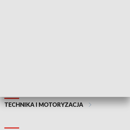
KULTURA I SZTUKA
Informator kulturalny
Drzwi do kult
TECHNIKA I MOTORYZACJA