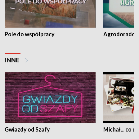
Pole do współpracy
Agrodoradcy 
INNE
Gwiazdy od Szafy
Michał... co dz