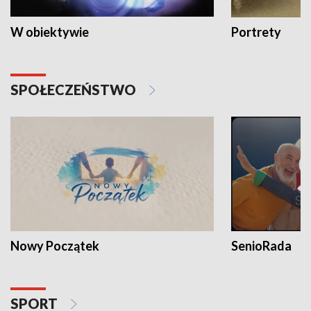
W obiektywie
Portrety
SPOŁECZEŃSTWO
Nowy Początek
SenioRada
SPORT