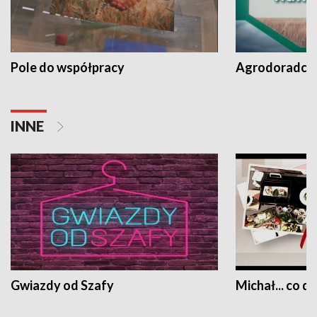
Pole do współpracy
Agrodoradcy 
INNE
Gwiazdy od Szafy
Michał... co dz