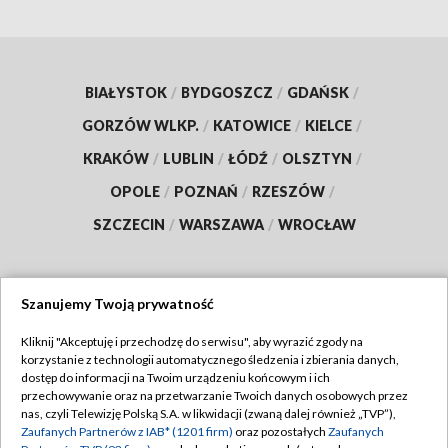
BIAŁYSTOK
/
BYDGOSZCZ
/
GDAŃSK
/
GORZÓW WLKP.
/
KATOWICE
/
KIELCE
/
KRAKÓW
/
LUBLIN
/
ŁÓDŹ
/
OLSZTYN
/
OPOLE
/
POZNAŃ
/
RZESZÓW
/
SZCZECIN
/
WARSZAWA
/
WROCŁAW
Szanujemy Twoją prywatność
Dołącz do nas:
Kliknij "Akceptuję i przechodzę do serwisu", aby wyrazić zgody na
korzystanie z technologii automatycznego śledzenia i zbierania danych,
TVP
dostęp do informacji na Twoim urządzeniu końcowym i ich
Abonament TVP
przechowywanie oraz na przetwarzanie Twoich danych osobowych przez
Regulamin TVP
nas, czyli Telewizję Polską S.A. w likwidacji (zwaną dalej również „TVP”),
Emisja w TVP
Zaufanych Partnerów z IAB* (1201 firm)
oraz pozostałych
Zaufanych
Polityka prywatności