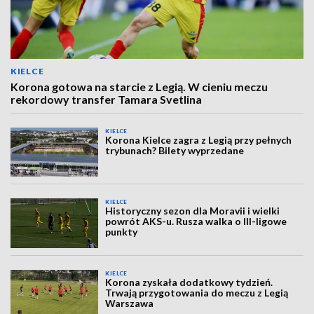
KIELCE
Korona gotowa na starcie z Legią. W cieniu meczu
rekordowy transfer Tamara Svetlina
KIELCE
Korona Kielce zagra z Legią przy pełnych
trybunach? Bilety wyprzedane
KIELCE
Historyczny sezon dla Moravii i wielki
powrót AKS-u. Rusza walka o III-ligowe
punkty
KIELCE
Korona zyskała dodatkowy tydzień.
Trwają przygotowania do meczu z Legią
Warszawa