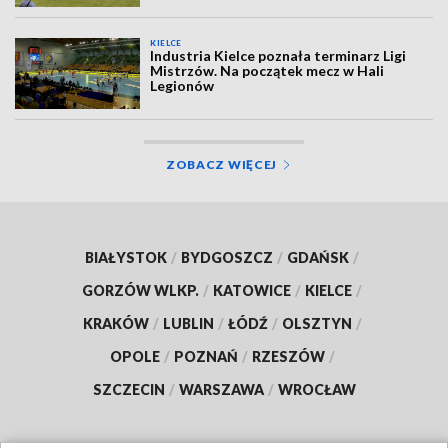
KIELCE
Industria Kielce poznała terminarz Ligi
Mistrzów. Na początek mecz w Hali
Legionów
ZOBACZ WIĘCEJ
BIAŁYSTOK
/
BYDGOSZCZ
/
GDAŃSK
/
GORZÓW WLKP.
/
KATOWICE
/
KIELCE
/
KRAKÓW
/
LUBLIN
/
ŁÓDŹ
/
OLSZTYN
/
OPOLE
/
POZNAŃ
/
RZESZÓW
/
SZCZECIN
/
WARSZAWA
/
WROCŁAW