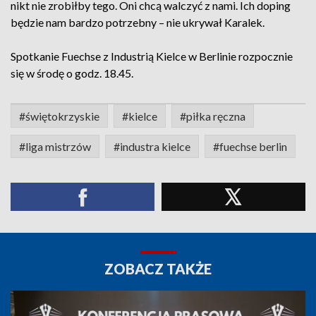
nikt nie zrobiłby tego. Oni chcą walczyć z nami. Ich doping
będzie nam bardzo potrzebny – nie ukrywał Karalek.
Spotkanie Fuechse z Industrią Kielce w Berlinie rozpocznie
się w środę o godz. 18.45.
#świętokrzyskie
#kielce
#piłka ręczna
#liga mistrzów
#industra kielce
#fuechse berlin
ZOBACZ TAKŻE