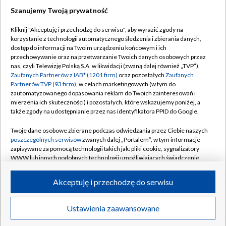
Szanujemy Twoją prywatność
Dołącz do nas:
Kliknij "Akceptuję i przechodzę do serwisu", aby wyrazić zgody na
korzystanie z technologii automatycznego śledzenia i zbierania danych,
TVP
dostęp do informacji na Twoim urządzeniu końcowym i ich
Abonament TVP
przechowywanie oraz na przetwarzanie Twoich danych osobowych przez
Regulamin TVP
nas, czyli Telewizję Polską S.A. w likwidacji (zwaną dalej również „TVP”),
Emisja w TVP
Polityka prywatności
Zaufanych Partnerów z IAB* (1201 firm)
oraz pozostałych
Zaufanych
Partnerów TVP (93 firm)
, w celach marketingowych (w tym do
Centrum informacji TVP
Moje zgody
zautomatyzowanego dopasowania reklam do Twoich zainteresowań i
mierzenia ich skuteczności) i pozostałych, które wskazujemy poniżej, a
Naziemna Telewizja Cyfrowa
Pomoc
także zgody na udostępnianie przez nas identyfikatora PPID do Google.
Sklep TVP
Biuro reklamy
Twoje dane osobowe zbierane podczas odwiedzania przez Ciebie naszych
Rada Programowa
Kontakt
poszczególnych serwisów
zwanych dalej „Portalem”, w tym informacje
zapisywane za pomocą technologii takich jak: pliki cookie, sygnalizatory
System NOS
WWW lub innych podobnych technologii umożliwiających świadczenie
dopasowanych i bezpiecznych usług, personalizację treści oraz reklam,
Informacje o nadawcy
Kanały
udostępnianie funkcji mediów społecznościowych oraz analizowanie
Akceptuję i przechodzę do serwisu
ruchu w Internecie.
Program dla prasy
©2026 Telewizja Polska S.A. w likwidacji
Biuro Reklamy
Twoje dane osobowe zbierane podczas odwiedzania przez Ciebie
Ustawienia zaawansowane
poszczególnych serwisów
na Portalu, takie jak adresy IP, identyfikatory
Ogłoszenie przetargowe
Twoich urządzeń końcowych i identyfikatory plików cookie, informacje o