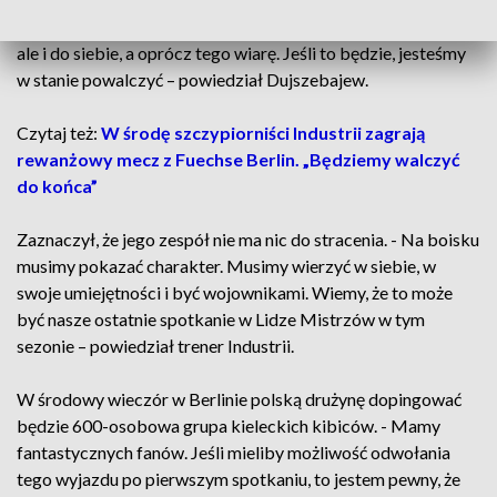
spotkanie. Musimy mieć szacunek nie tylko do przeciwnika,
ale i do siebie, a oprócz tego wiarę. Jeśli to będzie, jesteśmy
w stanie powalczyć – powiedział Dujszebajew.
Czytaj też:
W środę szczypiorniści Industrii zagrają
rewanżowy mecz z Fuechse Berlin. „Będziemy walczyć
do końca”
Zaznaczył, że jego zespół nie ma nic do stracenia. - Na boisku
musimy pokazać charakter. Musimy wierzyć w siebie, w
swoje umiejętności i być wojownikami. Wiemy, że to może
być nasze ostatnie spotkanie w Lidze Mistrzów w tym
sezonie – powiedział trener Industrii.
W środowy wieczór w Berlinie polską drużynę dopingować
będzie 600-osobowa grupa kieleckich kibiców. - Mamy
fantastycznych fanów. Jeśli mieliby możliwość odwołania
tego wyjazdu po pierwszym spotkaniu, to jestem pewny, że