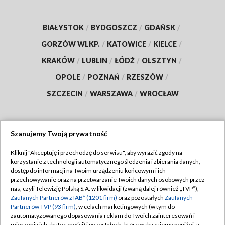
BIAŁYSTOK
/
BYDGOSZCZ
/
GDAŃSK
/
GORZÓW WLKP.
/
KATOWICE
/
KIELCE
/
KRAKÓW
/
LUBLIN
/
ŁÓDŹ
/
OLSZTYN
/
OPOLE
/
POZNAŃ
/
RZESZÓW
/
SZCZECIN
/
WARSZAWA
/
WROCŁAW
Szanujemy Twoją prywatność
Dołącz do nas:
Kliknij "Akceptuję i przechodzę do serwisu", aby wyrazić zgody na
korzystanie z technologii automatycznego śledzenia i zbierania danych,
TVP
dostęp do informacji na Twoim urządzeniu końcowym i ich
Abonament TVP
przechowywanie oraz na przetwarzanie Twoich danych osobowych przez
Regulamin TVP
nas, czyli Telewizję Polską S.A. w likwidacji (zwaną dalej również „TVP”),
Emisja w TVP
Polityka prywatności
Zaufanych Partnerów z IAB* (1201 firm)
oraz pozostałych
Zaufanych
Partnerów TVP (93 firm)
, w celach marketingowych (w tym do
Centrum informacji TVP
Moje zgody
zautomatyzowanego dopasowania reklam do Twoich zainteresowań i
mierzenia ich skuteczności) i pozostałych, które wskazujemy poniżej, a