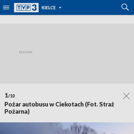
POWRÓT DO
KIELCE
TVP REGIONY
1
/10
Pożar autobusu w Ciekotach (Fot. Straż
Pożarna)