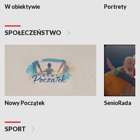
W obiektywie
Portrety
SPOŁECZEŃSTWO
Nowy Początek
SenioRada
SPORT