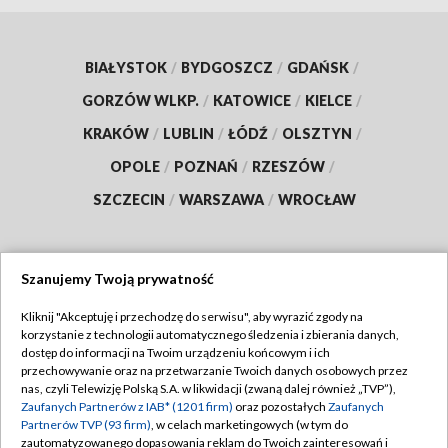
BIAŁYSTOK
/
BYDGOSZCZ
/
GDAŃSK
/
GORZÓW WLKP.
/
KATOWICE
/
KIELCE
/
KRAKÓW
/
LUBLIN
/
ŁÓDŹ
/
OLSZTYN
/
OPOLE
/
POZNAŃ
/
RZESZÓW
/
SZCZECIN
/
WARSZAWA
/
WROCŁAW
Szanujemy Twoją prywatność
Dołącz do nas:
Kliknij "Akceptuję i przechodzę do serwisu", aby wyrazić zgody na
korzystanie z technologii automatycznego śledzenia i zbierania danych,
TVP
dostęp do informacji na Twoim urządzeniu końcowym i ich
Abonament TVP
przechowywanie oraz na przetwarzanie Twoich danych osobowych przez
Regulamin TVP
nas, czyli Telewizję Polską S.A. w likwidacji (zwaną dalej również „TVP”),
Emisja w TVP
Zaufanych Partnerów z IAB* (1201 firm)
oraz pozostałych
Zaufanych
Polityka prywatności
Partnerów TVP (93 firm)
, w celach marketingowych (w tym do
Centrum informacji TVP
Moje zgody
zautomatyzowanego dopasowania reklam do Twoich zainteresowań i