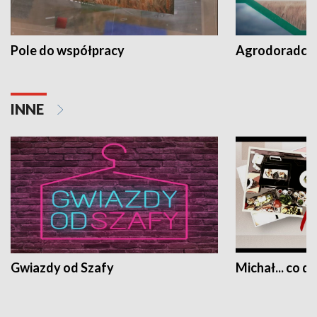
Pole do współpracy
Agrodoradcy 
INNE
Gwiazdy od Szafy
Michał... co dz