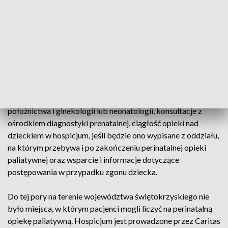
opiekę – medyczną i psychologiczną – nad rodzicami
doświadczającymi narodzin dziecka z ciężkim i
nieodwracalnym upośledzeniem albo nieuleczalną chorobą
zagrażającą życiu, które powstały w prenatalnym okresie
rozwoju noworodka lub w czasie porodu.
W otwartym dziś hospicjum pacjenci mogą uzyskać:
bezpłatne porady lekarza i psychologa, konsultacje ze
szpitalem lub poradnią specjalistyczną z zakresu
położnictwa i ginekologii lub neonatologii, konsultacje z
ośrodkiem diagnostyki prenatalnej, ciągłość opieki nad
dzieckiem w hospicjum, jeśli będzie ono wypisane z oddziału,
na którym przebywa i po zakończeniu perinatalnej opieki
paliatywnej oraz wsparcie i informacje dotyczące
postępowania w przypadku zgonu dziecka.
Do tej pory na terenie województwa świętokrzyskiego nie
było miejsca, w którym pacjenci mogli liczyć na perinatalną
opiekę paliatywną. Hospicjum jest prowadzone przez Caritas