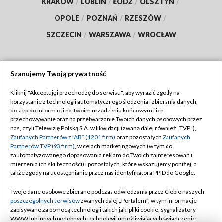
KRAKÓW
/
LUBLIN
/
ŁÓDŹ
/
OLSZTYN
/
OPOLE
/
POZNAŃ
/
RZESZÓW
/
SZCZECIN
/
WARSZAWA
/
WROCŁAW
Szanujemy Twoją prywatność
Dołącz do nas:
Kliknij "Akceptuję i przechodzę do serwisu", aby wyrazić zgody na
korzystanie z technologii automatycznego śledzenia i zbierania danych,
TVP
dostęp do informacji na Twoim urządzeniu końcowym i ich
Abonament TVP
przechowywanie oraz na przetwarzanie Twoich danych osobowych przez
Regulamin TVP
nas, czyli Telewizję Polską S.A. w likwidacji (zwaną dalej również „TVP”),
Emisja w TVP
Polityka prywatności
Zaufanych Partnerów z IAB* (1201 firm)
oraz pozostałych
Zaufanych
Partnerów TVP (93 firm)
, w celach marketingowych (w tym do
Centrum informacji TVP
Moje zgody
zautomatyzowanego dopasowania reklam do Twoich zainteresowań i
mierzenia ich skuteczności) i pozostałych, które wskazujemy poniżej, a
Naziemna Telewizja Cyfrowa
Pomoc
także zgody na udostępnianie przez nas identyfikatora PPID do Google.
Sklep TVP
Biuro reklamy
Twoje dane osobowe zbierane podczas odwiedzania przez Ciebie naszych
Rada Programowa
Kontakt
poszczególnych serwisów
zwanych dalej „Portalem”, w tym informacje
zapisywane za pomocą technologii takich jak: pliki cookie, sygnalizatory
System NOS
WWW lub innych podobnych technologii umożliwiających świadczenie