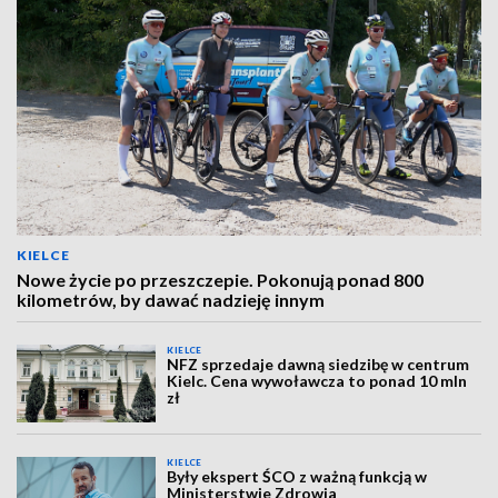
KIELCE
Nowe życie po przeszczepie. Pokonują ponad 800
kilometrów, by dawać nadzieję innym
KIELCE
NFZ sprzedaje dawną siedzibę w centrum
Kielc. Cena wywoławcza to ponad 10 mln
zł
KIELCE
Były ekspert ŚCO z ważną funkcją w
Ministerstwie Zdrowia