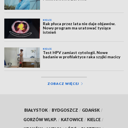
KIELCE
Rak płuca przez lata nie daje objawów.
Nowy program ma uratować tysiące
istnień
KIELCE
Test HPV zamiast cytologii. Nowe
badanie w profilaktyce raka szyjki macicy
ZOBACZ WIĘCEJ
BIAŁYSTOK
/
BYDGOSZCZ
/
GDAŃSK
/
GORZÓW WLKP.
/
KATOWICE
/
KIELCE
/