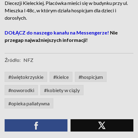
Diecezji Kieleckiej. Placówka mieści się w budynku przy ul.
Mieszka I 48c, w którym działa hospicjum dla dzieci i
dorosłych.
DOŁĄCZ do naszego kanału na Messengerze!
Nie
przegap najważniejszych informacji!
Źródło:
NFZ
#świętokrzyskie
#kielce
#hospicjum
#noworodki
#kobiety w ciąży
#opieka paliatywna